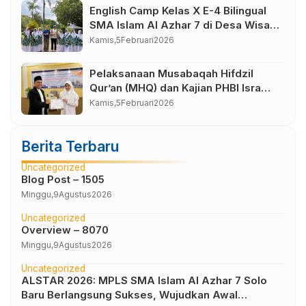
English Camp Kelas X E-4 Bilingual
SMA Islam Al Azhar 7 di Desa Wisata
Bahasa Borobudur Magelang
Kamis,
5
Februari
2026
Pelaksanaan Musabaqah Hifdzil
Qur’an (MHQ) dan Kajian PHBI Isra
Mi’raj SMA Islam Al Azhar 7
Kamis,
5
Februari
2026
Sukoharjo
Berita Terbaru
Uncategorized
Blog Post – 1505
Minggu,
9
Agustus
2026
Uncategorized
Overview – 8070
Minggu,
9
Agustus
2026
Uncategorized
ALSTAR 2026: MPLS SMA Islam Al Azhar 7 Solo
Baru Berlangsung Sukses, Wujudkan Awal