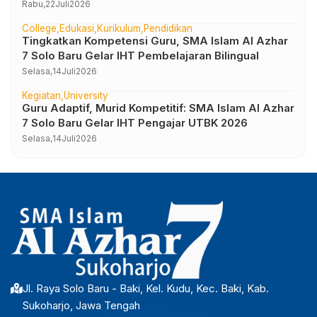
Perjalanan Peserta Didik yang Berkarakter
Rabu,
22
Juli
2026
College
Edukasi
Kurikulum
Pendidikan
Tingkatkan Kompetensi Guru, SMA Islam Al Azhar
7 Solo Baru Gelar IHT Pembelajaran Bilingual
Selasa,
14
Juli
2026
Kegiatan
University
Guru Adaptif, Murid Kompetitif: SMA Islam Al Azhar
7 Solo Baru Gelar IHT Pengajar UTBK 2026
Selasa,
14
Juli
2026
Jl. Raya Solo Baru - Baki, Kel. Kudu, Kec. Baki, Kab.
Sukoharjo, Jawa Tengah