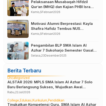
Pelaksanaan Musabaqah Hifdzil
Qur’an (MHQ) dan Kajian PHBI Isra
Mi’raj SMA Islam Al Azhar 7
Kamis,
5
Februari
2026
Sukoharjo
Motivasi Alumni Berprestasi: Kayla
Shafira Hafidz Tembus NUS
Singapura
Kamis,
5
Februari
2026
Pengambilan BLP SMA Islam Al
Azhar 7 Sukoharjo Semester Gasal
Tahun Pelajaran 2025-2026
Selasa,
23
Desember
2025
Berita Terbaru
Uncategorized
ALSTAR 2026: MPLS SMA Islam Al Azhar 7 Solo
Baru Berlangsung Sukses, Wujudkan Awal
Perjalanan Peserta Didik yang Berkarakter
Rabu,
22
Juli
2026
College
Edukasi
Kurikulum
Pendidikan
Tingkatkan Kompetensi Guru, SMA Islam Al Azhar