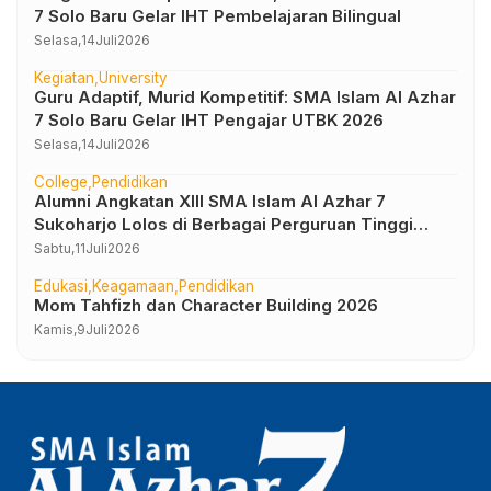
7 Solo Baru Gelar IHT Pembelajaran Bilingual
Selasa,
14
Juli
2026
Kegiatan
University
Guru Adaptif, Murid Kompetitif: SMA Islam Al Azhar
7 Solo Baru Gelar IHT Pengajar UTBK 2026
Selasa,
14
Juli
2026
College
Pendidikan
Alumni Angkatan XIII SMA Islam Al Azhar 7
Sukoharjo Lolos di Berbagai Perguruan Tinggi
Negeri dan Luar Negeri
Sabtu,
11
Juli
2026
Edukasi
Keagamaan
Pendidikan
Mom Tahfizh dan Character Building 2026
Kamis,
9
Juli
2026