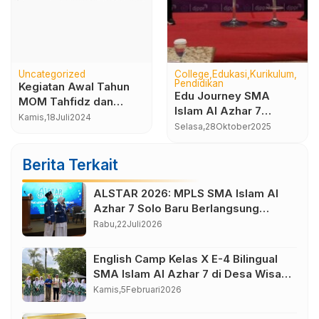
Uncategorized
College
Edukasi
Kurikulum
Pendidikan
Kegiatan Awal Tahun
Edu Journey SMA
MOM Tahfidz dan
Islam Al Azhar 7
Character Building
Kamis,
18
Juli
2024
Jakarta-Bandung
Selasa,
28
Oktober
2025
SMA Islam Al Azhar 7
Tahun 2025
Sukoharjo
Berita Terkait
ALSTAR 2026: MPLS SMA Islam Al
Azhar 7 Solo Baru Berlangsung
Sukses, Wujudkan Awal Perjalanan
Rabu,
22
Juli
2026
Peserta Didik yang Berkarakter
English Camp Kelas X E-4 Bilingual
SMA Islam Al Azhar 7 di Desa Wisata
Bahasa Borobudur Magelang
Kamis,
5
Februari
2026