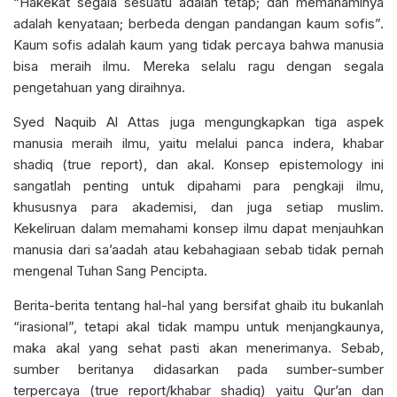
“Hakekat segala sesuatu adalah tetap; dan memahaminya
adalah kenyataan; berbeda dengan pandangan kaum sofis”.
Kaum sofis adalah kaum yang tidak percaya bahwa manusia
bisa meraih ilmu. Mereka selalu ragu dengan segala
pengetahuan yang diraihnya.
Syed Naquib Al Attas juga mengungkapkan tiga aspek
manusia meraih ilmu, yaitu melalui panca indera, khabar
shadiq (true report), dan akal. Konsep epistemology ini
sangatlah penting untuk dipahami para pengkaji ilmu,
khususnya para akademisi, dan juga setiap muslim.
Kekeliruan dalam memahami konsep ilmu dapat menjauhkan
manusia dari sa’aadah atau kebahagiaan sebab tidak pernah
mengenal Tuhan Sang Pencipta.
Berita-berita tentang hal-hal yang bersifat ghaib itu bukanlah
“irasional”, tetapi akal tidak mampu untuk menjangkaunya,
maka akal yang sehat pasti akan menerimanya. Sebab,
sumber beritanya didasarkan pada sumber-sumber
terpercaya (true report/khabar shadiq) yaitu Qur’an dan