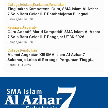
College
Edukasi
Kurikulum
Pendidikan
Tingkatkan Kompetensi Guru, SMA Islam Al Azhar
7 Solo Baru Gelar IHT Pembelajaran Bilingual
Selasa,
14
Juli
2026
Kegiatan
University
Guru Adaptif, Murid Kompetitif: SMA Islam Al Azhar
7 Solo Baru Gelar IHT Pengajar UTBK 2026
Selasa,
14
Juli
2026
College
Pendidikan
Alumni Angkatan XIII SMA Islam Al Azhar 7
Sukoharjo Lolos di Berbagai Perguruan Tinggi
Negeri dan Luar Negeri
Sabtu,
11
Juli
2026