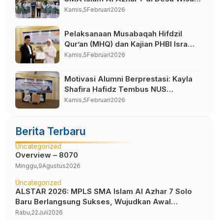
Bahasa Borobudur Magelang
Kamis,
5
Februari
2026
Pelaksanaan Musabaqah Hifdzil
Qur’an (MHQ) dan Kajian PHBI Isra
Mi’raj SMA Islam Al Azhar 7
Kamis,
5
Februari
2026
Sukoharjo
Motivasi Alumni Berprestasi: Kayla
Shafira Hafidz Tembus NUS
Singapura
Kamis,
5
Februari
2026
Berita Terbaru
Uncategorized
Overview – 8070
Minggu,
9
Agustus
2026
Uncategorized
ALSTAR 2026: MPLS SMA Islam Al Azhar 7 Solo
Baru Berlangsung Sukses, Wujudkan Awal
Perjalanan Peserta Didik yang Berkarakter
Rabu,
22
Juli
2026