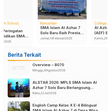
Kemuridan
College
Kemuridan
SMA Islam Al Azhar 7
Al Azhar Education Fair
Solo Baru Raih Prestasi
(AEF) SMA Islam Al
di Festival dan Lomba
Azhar 7 Solo Baru 2024
Jumat,
14
Februari
2025
Kamis,
26
Desember
2024
Kreasi Al Azhar
(FELKA) 2025
Berita Terkait
Overview – 8070
Minggu,
9
Agustus
2026
ALSTAR 2026: MPLS SMA Islam Al
Azhar 7 Solo Baru Berlangsung
Sukses, Wujudkan Awal Perjalanan
Rabu,
22
Juli
2026
Peserta Didik yang Berkarakter
English Camp Kelas X E-4 Bilingual
SMA Islam Al Azhar 7 di Desa Wisata