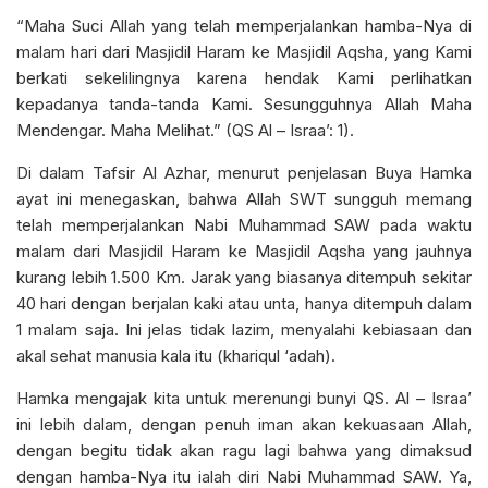
“Maha Suci Allah yang telah memperjalankan hamba-Nya di
malam hari dari Masjidil Haram ke Masjidil Aqsha, yang Kami
berkati sekelilingnya karena hendak Kami perlihatkan
kepadanya tanda-tanda Kami. Sesungguhnya Allah Maha
Mendengar. Maha Melihat.” (QS Al – Israa’: 1).
Di dalam Tafsir Al Azhar, menurut penjelasan Buya Hamka
ayat ini menegaskan, bahwa Allah SWT sungguh memang
telah memperjalankan Nabi Muhammad SAW pada waktu
malam dari Masjidil Haram ke Masjidil Aqsha yang jauhnya
kurang lebih 1.500 Km. Jarak yang biasanya ditempuh sekitar
40 hari dengan berjalan kaki atau unta, hanya ditempuh dalam
1 malam saja. Ini jelas tidak lazim, menyalahi kebiasaan dan
akal sehat manusia kala itu (khariqul ‘adah).
Hamka mengajak kita untuk merenungi bunyi QS. Al – Israa’
ini lebih dalam, dengan penuh iman akan kekuasaan Allah,
dengan begitu tidak akan ragu lagi bahwa yang dimaksud
dengan hamba-Nya itu ialah diri Nabi Muhammad SAW. Ya,