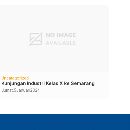
Uncategorized
Unca
Kunjungan Industri Kelas X ke Semarang
Kegi
SMA 
Jumat,
5
Januari
2024
Jumat