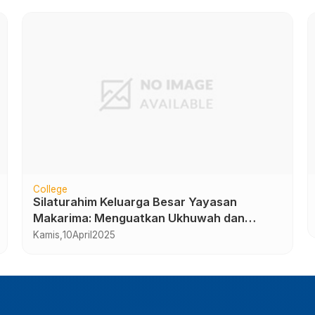
College
Silaturahim Keluarga Besar Yayasan
Makarima: Menguatkan Ukhuwah dan
Sinergi Pendidikan
Kamis,
10
April
2025