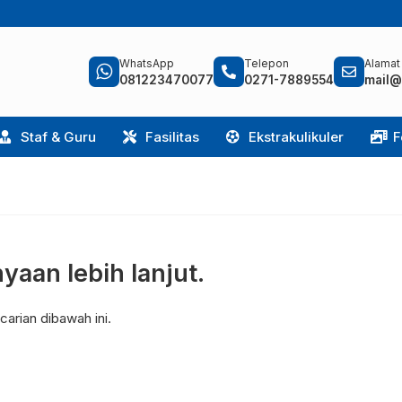
WhatsApp
Telepon
Alamat
081223470077
0271-7889554
mail@
Staf & Guru
Fasilitas
Ekstrakulikuler
F
yaan lebih lanjut.
arian dibawah ini.