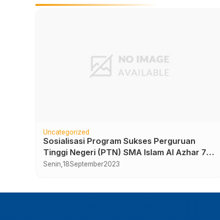
Uncategorized
rta-
Sosialisasi Program Sukses Perguruan
Tinggi Negeri (PTN) SMA Islam Al Azhar 7
Sukoharjo
Senin,
18
September
2023