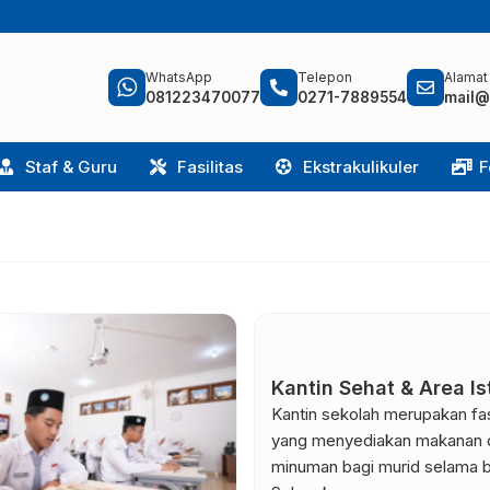
WhatsApp
Telepon
Alamat
081223470077
0271-7889554
mail@
Staf & Guru
Fasilitas
Ekstrakulikuler
F
Kantin Sehat & Area Is
Kantin sekolah merupakan fasi
yang menyediakan makanan 
minuman bagi murid selama b