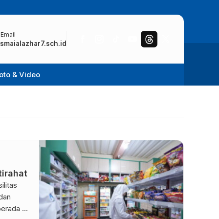
 Email
smaialazhar7.sch.id
oto & Video
tirahat
litas
dan
erada di