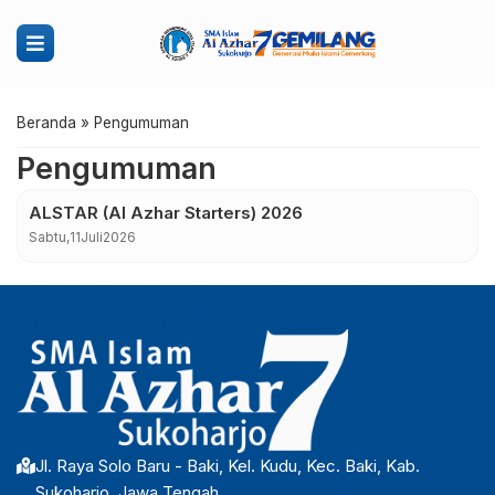
Beranda
»
Pengumuman
Pengumuman
ALSTAR (Al Azhar Starters) 2026
Sabtu,
11
Juli
2026
Jl. Raya Solo Baru - Baki, Kel. Kudu, Kec. Baki, Kab.
Sukoharjo, Jawa Tengah