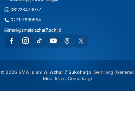
081223470077
0271-7889554
mail@smaialazhar7.sch.id
© 2026 SMA Islam Al Azhar 7 Sukoharjo.
Gemilang (Generasi
Mulia Islami Cemerlang)