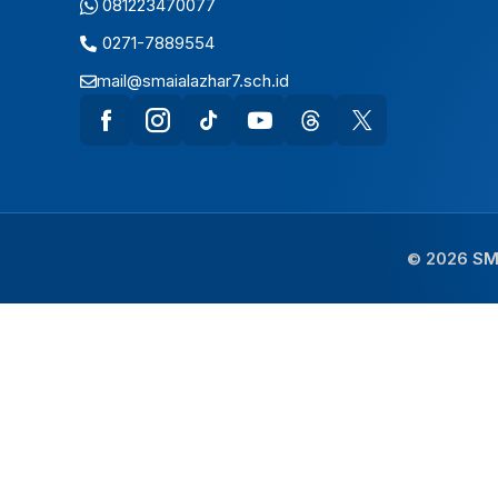
081223470077
0271-7889554
mail@smaialazhar7.sch.id
© 2026 SMA