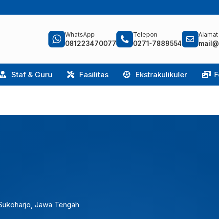
WhatsApp
Telepon
Alamat
081223470077
0271-7889554
mail@
Staf & Guru
Fasilitas
Ekstrakulikuler
F
. Sukoharjo, Jawa Tengah