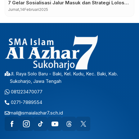
7 Gelar Sosialisasi Jalur Masuk dan Strategi Lolos
PTN 2025
Jumat,
14
Februari
2025
Jl. Raya Solo Baru - Baki, Kel. Kudu, Kec. Baki, Kab.
Sukoharjo, Jawa Tengah
081223470077
0271-7889554
mail@smaialazhar7.sch.id