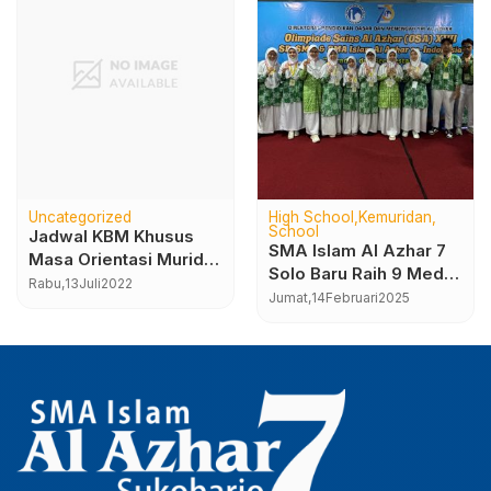
Uncategorized
High School
Kemuridan
School
Jadwal KBM Khusus
SMA Islam Al Azhar 7
Masa Orientasi Murid
Solo Baru Raih 9 Medali
2022/2023
Rabu,
13
Juli
2022
di Olimpiade Sains Al
Jumat,
14
Februari
2025
Azhar 2025