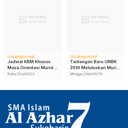
Uncategorized
Uncategorized
Jadwal KBM Khusus
Tantangan Baru UNBK
Masa Orientasi Murid
2019 Meluluskan Murid
2022/2023
SKS Belajar Cepat 2
Rabu,
13
Juli
2022
Minggu,
21
April
2019
Tahun