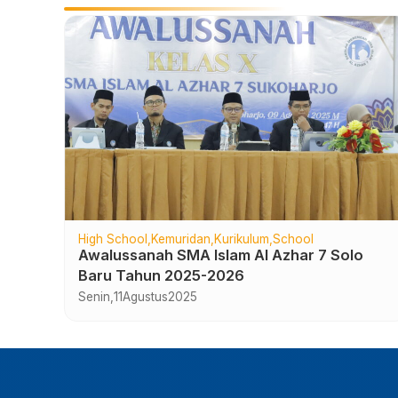
High School
Kemuridan
Kurikulum
School
slam
Awalussanah SMA Islam Al Azhar 7 Solo
Baru Tahun 2025-2026
Senin,
11
Agustus
2025