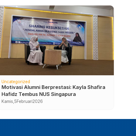
Uncategorized
Keag
Motivasi Alumni Berprestasi: Kayla Shafira
SMA 
Hafidz Tembus NUS Singapura
Sela
Kamis,
5
Februari
2026
Selas