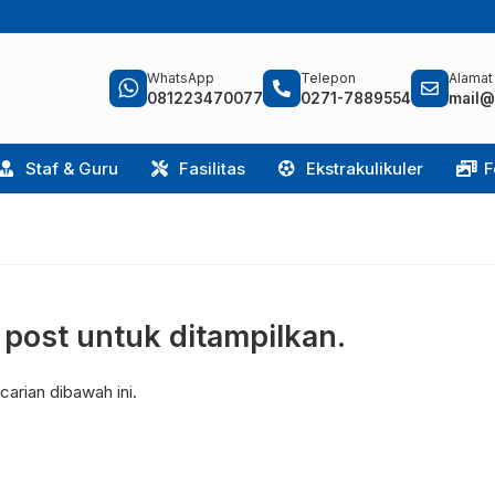
WhatsApp
Telepon
Alamat
081223470077
0271-7889554
mail@
Staf & Guru
Fasilitas
Ekstrakulikuler
F
a post untuk ditampilkan.
arian dibawah ini.