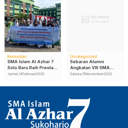
Kemuridan
Uncategorized
SMA Islam Al Azhar 7
Sebaran Alumni
Solo Baru Raih Prestasi
Angkatan VIII SMA
di Festival dan Lomba
Islam Al Azhar 7 Solo
Jumat,
14
Februari
2025
Selasa,
15
November
2022
Kreasi Al Azhar
Baru
(FELKA) 2025