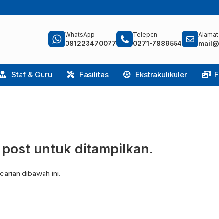
WhatsApp
Telepon
Alamat
081223470077
0271-7889554
mail@
Staf & Guru
Fasilitas
Ekstrakulikuler
F
a post untuk ditampilkan.
arian dibawah ini.