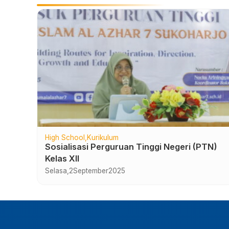
High School
Kurikulum
 Al
Sosialisasi Perguruan Tinggi Negeri (PTN)
Kelas XII
Selasa,
2
September
2025