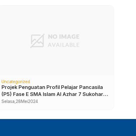
Uncategorized
High 
Projek Penguatan Profil Pelajar Pancasila
Rake
(P5) Fase E SMA Islam Al Azhar 7 Sukoharjo
Rabu,
dengan tema “Gaya Hidup Sehat – Pojok
Selasa,
28
Mei
2024
Hijau