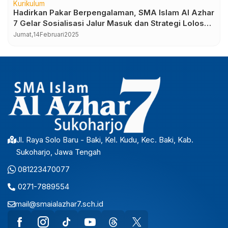
Kurikulum
Hadirkan Pakar Berpengalaman, SMA Islam Al Azhar
7 Gelar Sosialisasi Jalur Masuk dan Strategi Lolos
PTN 2025
Jumat,
14
Februari
2025
Jl. Raya Solo Baru - Baki, Kel. Kudu, Kec. Baki, Kab.
Sukoharjo, Jawa Tengah
081223470077
0271-7889554
mail@smaialazhar7.sch.id