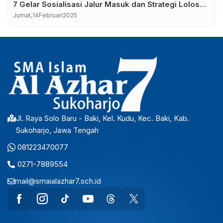
7 Gelar Sosialisasi Jalur Masuk dan Strategi Lolos
PTN 2025
Jumat,
14
Februari
2025
Jl. Raya Solo Baru - Baki, Kel. Kudu, Kec. Baki, Kab.
Sukoharjo, Jawa Tengah
081223470077
0271-7889554
mail@smaialazhar7.sch.id