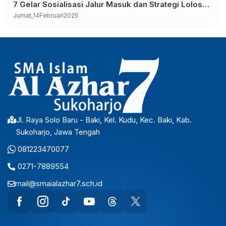
7 Gelar Sosialisasi Jalur Masuk dan Strategi Lolos
PTN 2025
Jumat,
14
Februari
2025
Jl. Raya Solo Baru - Baki, Kel. Kudu, Kec. Baki, Kab.
Sukoharjo, Jawa Tengah
081223470077
0271-7889554
mail@smaialazhar7.sch.id