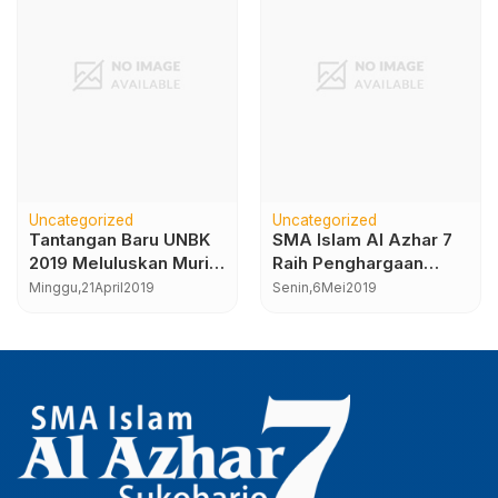
Uncategorized
Uncategorized
Tantangan Baru UNBK
SMA Islam Al Azhar 7
2019 Meluluskan Murid
Raih Penghargaan
SKS Belajar Cepat 2
Prestigious Brand
Minggu,
21
April
2019
Senin,
6
Mei
2019
Tahun
SBBI-JBBI 2019