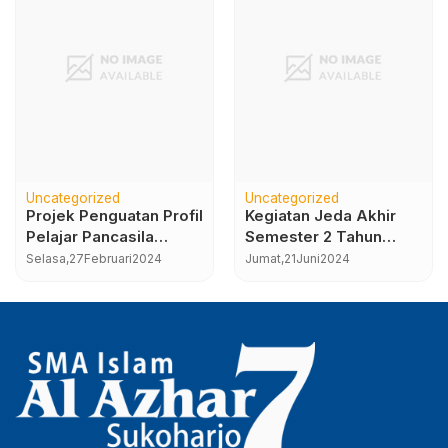
Uncategorized
Uncategorized
Projek Penguatan Profil
Kegiatan Jeda Akhir
Pelajar Pancasila
Semester 2 Tahun
“Bhinneka Tunggal Ika”
Ajaran 2023-2024
Selasa,
27
Februari
2024
Jumat,
21
Juni
2024
SMA Islam Al Azhar 7