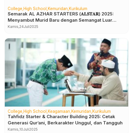
College
High School
Kemuridan
Kurikulum
Semarak AL AZHAR STARTERS (𝐀𝐋𝐒𝐓𝐀𝐑) 2025:
Menyambut Murid Baru dengan Semangat Luar
Biasa
Kamis,
24
Juli
2025
College
High School
Keagamaan
Kemuridan
Kurikulum
Tahfidz Starter & Character Building 2025: Cetak
Generasi Qur’ani, Berkarakter Unggul, dan Tangguh
Kamis,
10
Juli
2025