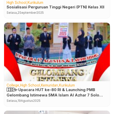
High School
Kurikulum
Sosialisasi Perguruan Tinggi Negeri (PTN) Kelas XII
Selasa,
2
September
2025
College
High School
Kemuridan
Kurikulum
🇮🇩✨ Upacara HUT ke-80 RI & Launching PMB
Gelombang Istimewa SMA Islam Al Azhar 7 Solo
Baru ✨🇮🇩
Selasa,
19
Agustus
2025