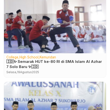
College
High School
Kemuridan
🇮🇩✨ Semarak HUT ke-80 RI di SMA Islam Al Azhar
7 Solo Baru ✨🇮🇩
Selasa,
19
Agustus
2025