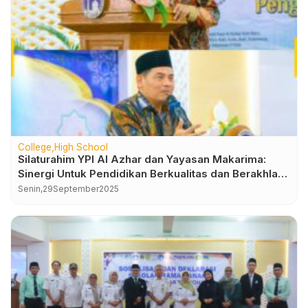
College
High School
Silaturahim YPI Al Azhar dan Yayasan Makarima:
Sinergi Untuk Pendidikan Berkualitas dan Berakhlak
Mulia
Senin,
29
September
2025