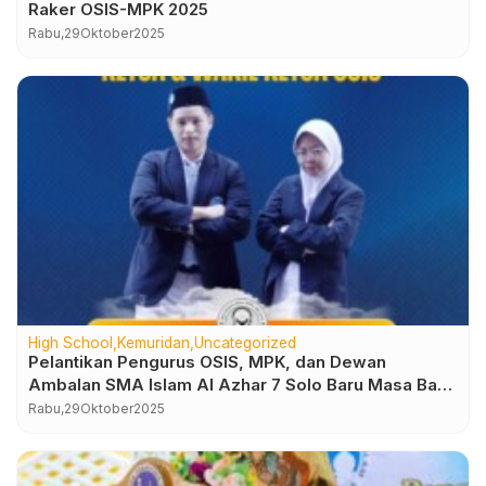
Raker OSIS-MPK 2025
Rabu,
29
Oktober
2025
High School
Kemuridan
Uncategorized
Pelantikan Pengurus OSIS, MPK, dan Dewan
Ambalan SMA Islam Al Azhar 7 Solo Baru Masa Bakti
2025–2026
Rabu,
29
Oktober
2025