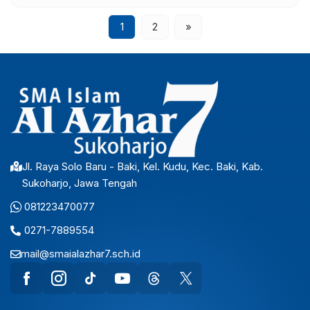
1
2
»
Jl. Raya Solo Baru - Baki, Kel. Kudu, Kec. Baki, Kab.
Sukoharjo, Jawa Tengah
081223470077
0271-7889554
mail@smaialazhar7.sch.id