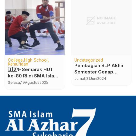
College
High School
Uncategorized
Kemuridan
Pembagian BLP Akhir
🇮🇩✨ Semarak HUT
Semester Genap
ke-80 RI di SMA Islam
Tahun Ajaran 2023-
Jumat,
21
Juni
2024
Al Azhar 7 Solo Baru ✨
Selasa,
19
Agustus
2025
2024
🇮🇩