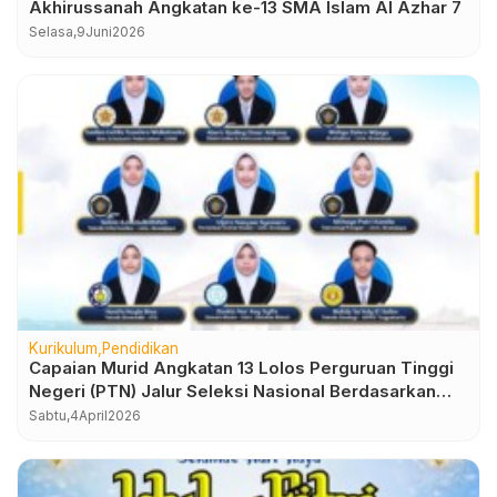
Akhirussanah Angkatan ke-13 SMA Islam Al Azhar 7
Selasa,
9
Juni
2026
Kurikulum
Pendidikan
Capaian Murid Angkatan 13 Lolos Perguruan Tinggi
Negeri (PTN) Jalur Seleksi Nasional Berdasarkan
Prestasi (SNBP) Tahun 2026
Sabtu,
4
April
2026