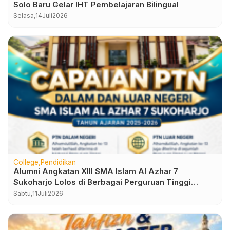
Solo Baru Gelar IHT Pembelajaran Bilingual
Selasa,
14
Juli
2026
College
Pendidikan
Alumni Angkatan XIII SMA Islam Al Azhar 7
Sukoharjo Lolos di Berbagai Perguruan Tinggi
Negeri dan Luar Negeri
Sabtu,
11
Juli
2026