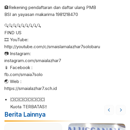
🏦Rekening pendaftaran dan daftar ulang PMB
BSI an yayasan makarima 1981218470
🔍🔍🔍🔍🔍🔍🔍🔍🔍
FIND US
🎞️ YouTube:
http://youtube.com/c/smaislamalazhar7solobaru
📷 Instagram:
instagram.com/smaialazhar7
📱 Facebook :
fb.com/smaia7solo
🌏 Web :
https://smaialazhar7.sch.id
💥💥💥💥💥💥💥💥
Kuota TERBATAS‼️
Berita Lainnya