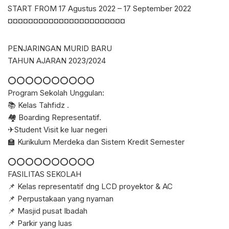
START FROM 17 Agustus 2022 – 17 September 2022
¤¤¤¤¤¤¤¤¤¤¤¤¤¤¤¤¤¤¤¤¤¤¤
PENJARINGAN MURID BARU
TAHUN AJARAN 2023/2024
⭕⭕⭕⭕⭕⭕⭕⭕⭕⭕
Program Sekolah Unggulan:
📚 Kelas Tahfidz .
🏘 Boarding Representatif.
✈Student Visit ke luar negeri
🏫 Kurikulum Merdeka dan Sistem Kredit Semester
⭕⭕⭕⭕⭕⭕⭕⭕⭕⭕
FASILITAS SEKOLAH
📌 Kelas representatif dng LCD proyektor & AC
📌 Perpustakaan yang nyaman
📌 Masjid pusat Ibadah
📌 Parkir yang luas