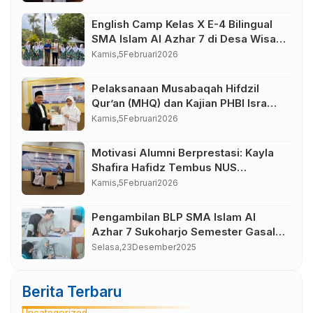
Peserta Didik yang Berkarakter
English Camp Kelas X E-4 Bilingual
SMA Islam Al Azhar 7 di Desa Wisata
Bahasa Borobudur Magelang
Kamis,
5
Februari
2026
Pelaksanaan Musabaqah Hifdzil
Qur’an (MHQ) dan Kajian PHBI Isra
Mi’raj SMA Islam Al Azhar 7
Kamis,
5
Februari
2026
Sukoharjo
Motivasi Alumni Berprestasi: Kayla
Shafira Hafidz Tembus NUS
Singapura
Kamis,
5
Februari
2026
Pengambilan BLP SMA Islam Al
Azhar 7 Sukoharjo Semester Gasal
Tahun Pelajaran 2025-2026
Selasa,
23
Desember
2025
Berita Terbaru
Uncategorized