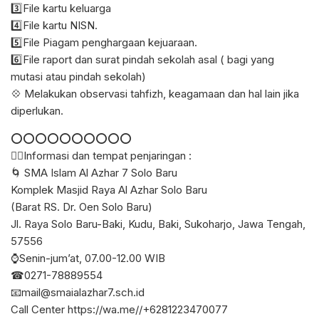
3️⃣File kartu keluarga
4️⃣File kartu NISN.
5️⃣File Piagam penghargaan kejuaraan.
6️⃣File raport dan surat pindah sekolah asal ( bagi yang
mutasi atau pindah sekolah)
💠 Melakukan observasi tahfizh, keagamaan dan hal lain jika
diperlukan.
⭕⭕⭕⭕⭕⭕⭕⭕⭕⭕
👉🏻Informasi dan tempat penjaringan :
🌀 SMA Islam Al Azhar 7 Solo Baru
Komplek Masjid Raya Al Azhar Solo Baru
(Barat RS. Dr. Oen Solo Baru)
Jl. Raya Solo Baru-Baki, Kudu, Baki, Sukoharjo, Jawa Tengah,
57556
⌚Senin-jum’at, 07.00-12.00 WIB
☎0271-78889554
📧mail@smaialazhar7.sch.id
Call Center https://wa.me//+6281223470077