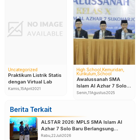
h School
Kemuridan
Kurikulum
Uncategorized
Unca
ikulum
School
Projek Penguatan Profil
LOM
alussanah SMA
Pelajar Pancasila
EDU
am Al Azhar 7 Solo
“Suara Demokrasi” dan
202
Jumat,
27
September
2024
Sabtu
ru Tahun 2025-2026
in,
11
Agustus
2025
Pemilu OSIS SMA Islam
Al Azhar 7 Sukoharjo
Berita Terkait
ALSTAR 2026: MPLS SMA Islam Al
Azhar 7 Solo Baru Berlangsung
Sukses, Wujudkan Awal Perjalanan
Rabu,
22
Juli
2026