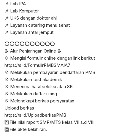
📌 Lab IPA
📌 Lab Komputer
📌 UKS dengan dokter ahli
📌 Layanan catering menu sehat
📌 Layanan antar jemput
⭕⭕⭕⭕⭕⭕⭕⭕⭕⭕
📝 Alur Penjaringan Online 📝
💠 Mengisi formulir online dengan link berikut
https://s.id/FormulirPMBSMAIA7
💠 Melakukan pembayaran pendaftaran PMB
💠 Melakukan test akademik
💠 Menerima hasil seleksi atau SK
💠 Melakukan daftar ulang
💠 Melengkapi berkas persyaratan
Upload berkas :
https://s.id/UploadberkasPMB
1️⃣File nilai raport SMP/MTS kelas VII s.d VIII.
2️⃣File akte kelahiran.