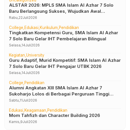
ALSTAR 2026: MPLS SMA Islam Al Azhar 7 Solo
Baru Berlangsung Sukses, Wujudkan Awal
Perjalanan Peserta Didik yang Berkarakter
Rabu,
22
Juli
2026
College
Edukasi
Kurikulum
Pendidikan
Tingkatkan Kompetensi Guru, SMA Islam Al Azhar
7 Solo Baru Gelar IHT Pembelajaran Bilingual
Selasa,
14
Juli
2026
Kegiatan
University
Guru Adaptif, Murid Kompetitif: SMA Islam Al Azhar
7 Solo Baru Gelar IHT Pengajar UTBK 2026
Selasa,
14
Juli
2026
College
Pendidikan
Alumni Angkatan XIII SMA Islam Al Azhar 7
Sukoharjo Lolos di Berbagai Perguruan Tinggi
Negeri dan Luar Negeri
Sabtu,
11
Juli
2026
Edukasi
Keagamaan
Pendidikan
Mom Tahfizh dan Character Building 2026
Kamis,
9
Juli
2026