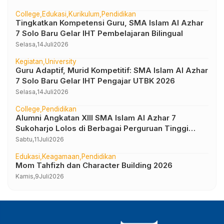
College
Edukasi
Kurikulum
Pendidikan
Tingkatkan Kompetensi Guru, SMA Islam Al Azhar
7 Solo Baru Gelar IHT Pembelajaran Bilingual
Selasa,
14
Juli
2026
Kegiatan
University
Guru Adaptif, Murid Kompetitif: SMA Islam Al Azhar
7 Solo Baru Gelar IHT Pengajar UTBK 2026
Selasa,
14
Juli
2026
College
Pendidikan
Alumni Angkatan XIII SMA Islam Al Azhar 7
Sukoharjo Lolos di Berbagai Perguruan Tinggi
Negeri dan Luar Negeri
Sabtu,
11
Juli
2026
Edukasi
Keagamaan
Pendidikan
Mom Tahfizh dan Character Building 2026
Kamis,
9
Juli
2026