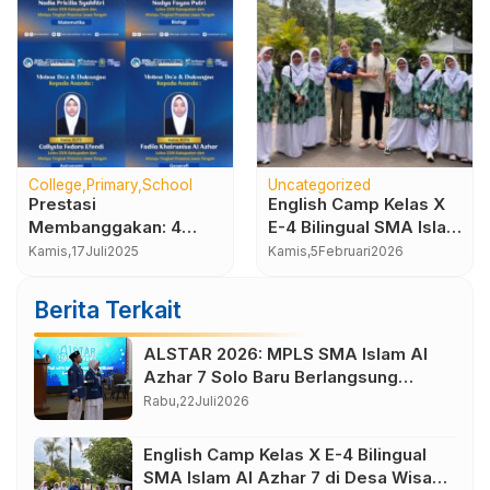
College
Primary
School
Uncategorized
Prestasi
English Camp Kelas X
Membanggakan: 4
E-4 Bilingual SMA Islam
Murid SMA Islam Al
Al Azhar 7 di Desa
Kamis,
17
Juli
2025
Kamis,
5
Februari
2026
Azhar 7 Solo Baru
Wisata Bahasa
Melaju ke OSN Tingkat
Borobudur Magelang
Berita Terkait
Provinsi
ALSTAR 2026: MPLS SMA Islam Al
Azhar 7 Solo Baru Berlangsung
Sukses, Wujudkan Awal Perjalanan
Rabu,
22
Juli
2026
Peserta Didik yang Berkarakter
English Camp Kelas X E-4 Bilingual
SMA Islam Al Azhar 7 di Desa Wisata