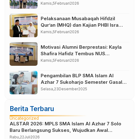
Bahasa Borobudur Magelang
Kamis,
5
Februari
2026
Pelaksanaan Musabaqah Hifdzil
Qur’an (MHQ) dan Kajian PHBI Isra
Mi’raj SMA Islam Al Azhar 7
Kamis,
5
Februari
2026
Sukoharjo
Motivasi Alumni Berprestasi: Kayla
Shafira Hafidz Tembus NUS
Singapura
Kamis,
5
Februari
2026
Pengambilan BLP SMA Islam Al
Azhar 7 Sukoharjo Semester Gasal
Tahun Pelajaran 2025-2026
Selasa,
23
Desember
2025
Berita Terbaru
Uncategorized
ALSTAR 2026: MPLS SMA Islam Al Azhar 7 Solo
Baru Berlangsung Sukses, Wujudkan Awal
Perjalanan Peserta Didik yang Berkarakter
Rabu,
22
Juli
2026