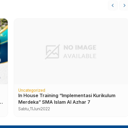
Uncategorized
Kegiatan Awal Tahun MOM Tahfidz dan
Character Building SMA Islam Al Azhar 7
Sukoharjo
Kamis,
18
Juli
2024