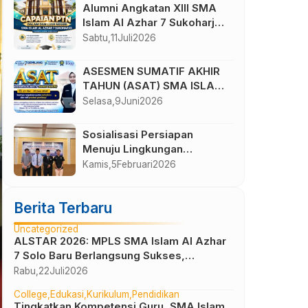
Alumni Angkatan XIII SMA
Islam Al Azhar 7 Sukoharjo
Lolos di Berbagai Perguruan
Sabtu,
11
Juli
2026
Tinggi Negeri dan Luar
Negeri
ASESMEN SUMATIF AKHIR
TAHUN (ASAT) SMA ISLAM
AL AZHAR 7 TAHUN
Selasa,
9
Juni
2026
AJARAN 2025/2026
Sosialisasi Persiapan
Menuju Lingkungan
Perkuliahan SMA Islam Al
Kamis,
5
Februari
2026
Azhar 7
Berita Terbaru
Uncategorized
ALSTAR 2026: MPLS SMA Islam Al Azhar
7 Solo Baru Berlangsung Sukses,
Wujudkan Awal Perjalanan Peserta Didik
Rabu,
22
Juli
2026
yang Berkarakter
College
Edukasi
Kurikulum
Pendidikan
Tingkatkan Kompetensi Guru, SMA Islam