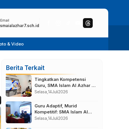
 Email
smaialazhar7.sch.id
oto & Video
Berita Terkait
Tingkatkan Kompetensi
Guru, SMA Islam Al Azhar 7
Solo Baru Gelar IHT
Selasa,
14
Juli
2026
Pembelajaran Bilingual
Guru Adaptif, Murid
Kompetitif: SMA Islam Al
Azhar 7 Solo Baru Gelar IHT
Selasa,
14
Juli
2026
Pengajar UTBK 2026