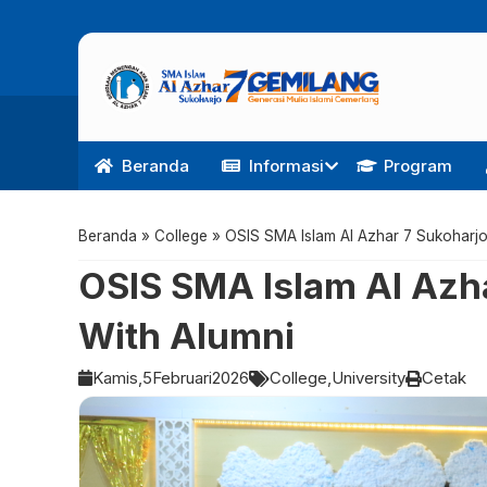
Beranda
Informasi
Program
Beranda
»
College
»
OSIS SMA Islam Al Azhar 7 Sukoharjo
OSIS SMA Islam Al Azha
With Alumni
Kamis,
5
Februari
2026
College
University
Cetak