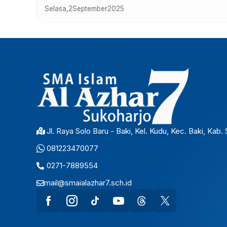
Selasa,
5
Januari
2021
Jl. Raya Solo Baru - Baki, Kel. Kudu, Kec. Baki, Kab
081223470077
0271-7889554
mail@smaialazhar7.sch.id