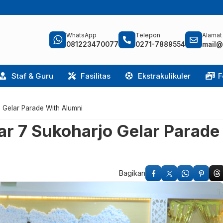
WhatsApp
Telepon
Alamat
081223470077
0271-7889554
mail@
Staf & Guru
Fasilitas
Ekstrakulikuler
F
 Gelar Parade With Alumni
r 7 Sukoharjo Gelar Parade
Bagikan