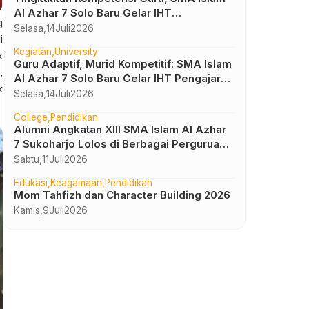
Al Azhar 7 Solo Baru Gelar IHT
g
Pembelajaran Bilingual
Selasa,
14
Juli
2026
i
Kegiatan
University
k
Guru Adaptif, Murid Kompetitif: SMA Islam
,
Al Azhar 7 Solo Baru Gelar IHT Pengajar
k
UTBK 2026
Selasa,
14
Juli
2026
College
Pendidikan
Alumni Angkatan XIII SMA Islam Al Azhar
7 Sukoharjo Lolos di Berbagai Perguruan
Tinggi Negeri dan Luar Negeri
Sabtu,
11
Juli
2026
Edukasi
Keagamaan
Pendidikan
Mom Tahfizh dan Character Building 2026
Kamis,
9
Juli
2026