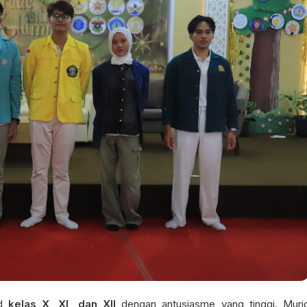
id
kelas X, XI, dan XII
dengan antusiasme yang tinggi. Muri