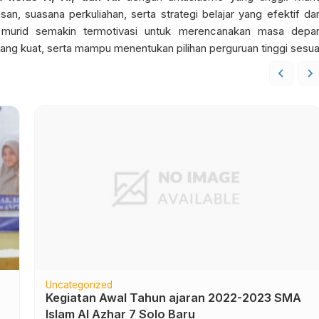
, suasana perkuliahan, serta strategi belajar yang efektif dar
ni, murid semakin termotivasi untuk merencanakan masa depa
ang kuat, serta mampu menentukan pilihan perguruan tinggi sesua
Keagamaan
Selamat Idul Adha 1445 H
Selasa,
18
Juni
2024