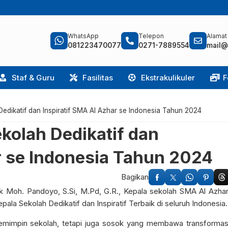
WhatsApp
Telepon
Alamat
081223470077
0271-7889554
mail@
Staf & Guru
Fasilitas
Ekstrakulikuler
F
dikatif dan Inspiratif SMA Al Azhar se Indonesia Tahun 2024
kolah Dedikatif dan
r se Indonesia Tahun 2024
Bagikan
pak Moh. Pandoyo, S.Si, M.Pd, G.R., Kepala sekolah SMA Al Azhar
la Sekolah Dedikatif dan Inspiratif Terbaik di seluruh Indonesia.
mimpin sekolah, tetapi juga sosok yang membawa transformas