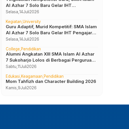
Al Azhar 7 Solo Baru Gelar IHT
Pembelajaran Bilingual
Selasa,
14
Juli
2026
Kegiatan
University
Guru Adaptif, Murid Kompetitif: SMA Islam
Al Azhar 7 Solo Baru Gelar IHT Pengajar
UTBK 2026
Selasa,
14
Juli
2026
College
Pendidikan
Alumni Angkatan XIII SMA Islam Al Azhar
7 Sukoharjo Lolos di Berbagai Perguruan
School
Tinggi Negeri dan Luar Negeri
Sabtu,
11
Juli
2026
ntine’s Day
Family Fun Day Keluarga Besar Gu
Karyawan SMA Islam Al Azhar 7 S
Edukasi
Keagamaan
Pendidikan
Mom Tahfizh dan Character Building 2026
Minggu,
30
November
2025
Kamis,
9
Juli
2026