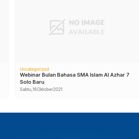
Uncategorized
 Semester Ganjil
Gerakan Al Azhar Menolak Vale
(GAMANOVA)
Jumat,
27
Maret
2020