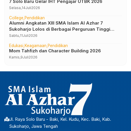
7 Solo Baru Gelar IHT Pengajar UTBK 2026
Selasa,
14
Juli
2026
College
Pendidikan
Alumni Angkatan XIII SMA Islam Al Azhar 7
Sukoharjo Lolos di Berbagai Perguruan Tinggi
Negeri dan Luar Negeri
Sabtu,
11
Juli
2026
Edukasi
Keagamaan
Pendidikan
Mom Tahfizh dan Character Building 2026
Kamis,
9
Juli
2026
Jl. Raya Solo Baru - Baki, Kel. Kudu, Kec. Baki, Kab.
Sukoharjo, Jawa Tengah