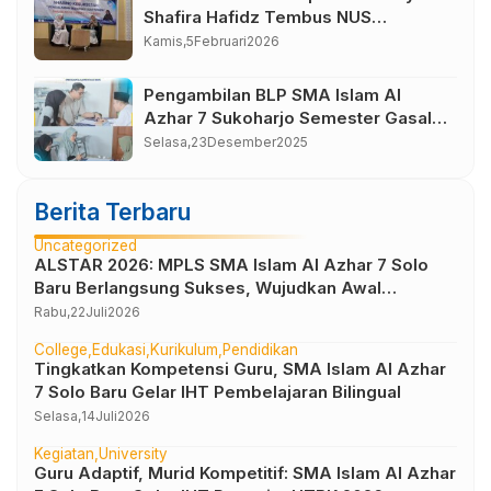
Shafira Hafidz Tembus NUS
Singapura
Kamis,
5
Februari
2026
Pengambilan BLP SMA Islam Al
Azhar 7 Sukoharjo Semester Gasal
Tahun Pelajaran 2025-2026
Selasa,
23
Desember
2025
Berita Terbaru
Uncategorized
ALSTAR 2026: MPLS SMA Islam Al Azhar 7 Solo
Baru Berlangsung Sukses, Wujudkan Awal
Perjalanan Peserta Didik yang Berkarakter
Rabu,
22
Juli
2026
College
Edukasi
Kurikulum
Pendidikan
Tingkatkan Kompetensi Guru, SMA Islam Al Azhar
7 Solo Baru Gelar IHT Pembelajaran Bilingual
Selasa,
14
Juli
2026
Kegiatan
University
Guru Adaptif, Murid Kompetitif: SMA Islam Al Azhar