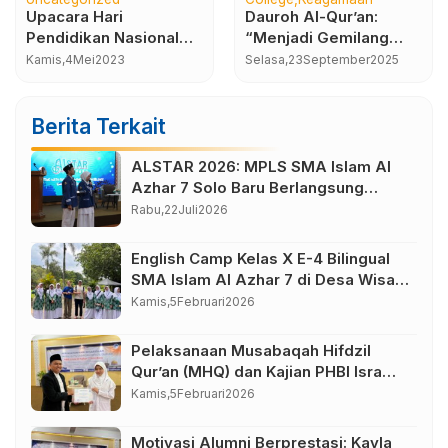
Dauroh Al-Qur’an:
Kegiatan Class Meeting
“Menjadi Gemilang
SMA Islam Al Azhar 7:
Bersama Al-Qur’an”
Ajang Kebersamaan,
Selasa,
23
September
2025
Selasa,
23
Desember
2025
Sportivitas, dan
Prestasi
Berita Terkait
ALSTAR 2026: MPLS SMA Islam Al
Azhar 7 Solo Baru Berlangsung
Sukses, Wujudkan Awal Perjalanan
Rabu,
22
Juli
2026
Peserta Didik yang Berkarakter
English Camp Kelas X E-4 Bilingual
SMA Islam Al Azhar 7 di Desa Wisata
Bahasa Borobudur Magelang
Kamis,
5
Februari
2026
Pelaksanaan Musabaqah Hifdzil
Qur’an (MHQ) dan Kajian PHBI Isra
Mi’raj SMA Islam Al Azhar 7
Kamis,
5
Februari
2026
Sukoharjo
Motivasi Alumni Berprestasi: Kayla