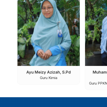
Pd,
Hiyarunnisa Kahes Waypi,
Bekti Seti
S.Kom
Guru Informatika