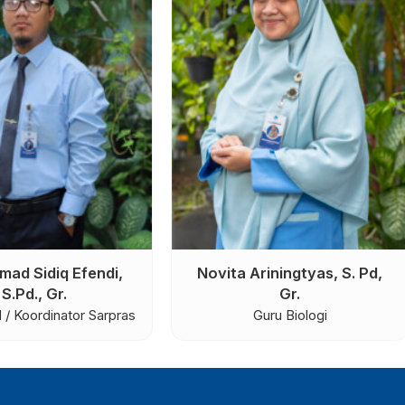
aningsih, S.Psi., Gr.
Lutfi Izuddin, M.Pd.
Guru BK
Guru Alquran