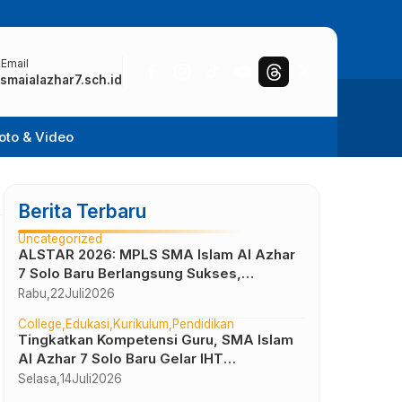
 Email
smaialazhar7.sch.id
oto & Video
Berita Terbaru
Uncategorized
ALSTAR 2026: MPLS SMA Islam Al Azhar
7 Solo Baru Berlangsung Sukses,
Wujudkan Awal Perjalanan Peserta Didik
Rabu,
22
Juli
2026
yang Berkarakter
College
Edukasi
Kurikulum
Pendidikan
Tingkatkan Kompetensi Guru, SMA Islam
Al Azhar 7 Solo Baru Gelar IHT
Pembelajaran Bilingual
Selasa,
14
Juli
2026