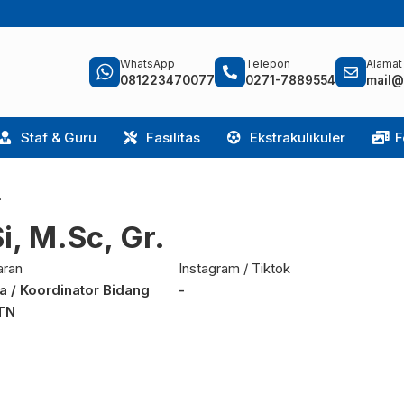
WhatsApp
Telepon
Alamat
081223470077
0271-7889554
mail@
Staf & Guru
Fasilitas
Ekstrakulikuler
F
.
i, M.Sc, Gr.
aran
Instagram / Tiktok
a / Koordinator Bidang
-
TN