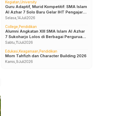
Kegiatan
University
Guru Adaptif, Murid Kompetitif: SMA Islam
Al Azhar 7 Solo Baru Gelar IHT Pengajar
UTBK 2026
Selasa,
14
Juli
2026
College
Pendidikan
Alumni Angkatan XIII SMA Islam Al Azhar
7 Sukoharjo Lolos di Berbagai Perguruan
Tinggi Negeri dan Luar Negeri
Sabtu,
11
Juli
2026
Edukasi
Keagamaan
Pendidikan
Mom Tahfizh dan Character Building 2026
Kamis,
9
Juli
2026