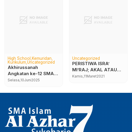
High School
Kemuridan
Uncategorized
Kurikulum
Uncategorized
PERISTIWA ISRA’
Akhirussanah
MI’RAJ; AKAL ATAU
Angkatan ke-12 SMA
IMAN YANG BERLAKU?
Kamis,
11
Maret
2021
Islam Al Azhar 7
Selasa,
10
Juni
2025
Sukoharjo