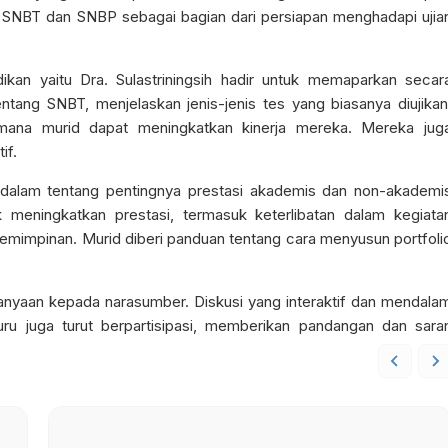
NBT dan SNBP sebagai bagian dari persiapan menghadapi ujia
ikan yaitu Dra. Sulastriningsih hadir untuk memaparkan secar
g SNBT, menjelaskan jenis-jenis tes yang biasanya diujikan
mana murid dapat meningkatkan kinerja mereka. Mereka jug
if.
alam tentang pentingnya prestasi akademis dan non-akademi
 meningkatkan prestasi, termasuk keterlibatan dalam kegiata
pemimpinan. Murid diberi panduan tentang cara menyusun portfoli
tanyaan kepada narasumber. Diskusi yang interaktif dan mendala
guru juga turut berpartisipasi, memberikan pandangan dan sara