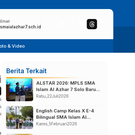
 Email
smaialazhar7.sch.id
oto & Video
Berita Terkait
i
ALSTAR 2026: MPLS SMA
Islam Al Azhar 7 Solo Baru
Berlangsung Sukses,
Rabu,
22
Juli
2026
i
Wujudkan Awal Perjalanan
i
Peserta Didik yang
English Camp Kelas X E-4
i
Berkarakter
Bilingual SMA Islam Al
Azhar 7 di Desa Wisata
Kamis,
5
Februari
2026
Bahasa Borobudur
a