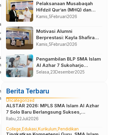
Magelang
Pelaksanaan Musabaqah
n
Hifdzil Qur’an (MHQ) dan
Kajian PHBI Isra Mi’raj SMA
Kamis,
5
Februari
2026
Islam Al Azhar 7 Sukoharjo
a
,
Motivasi Alumni
Berprestasi: Kayla Shafira
a
Hafidz Tembus NUS
Kamis,
5
Februari
2026
Singapura
s
Pengambilan BLP SMA Islam
n
Al Azhar 7 Sukoharjo
Semester Gasal Tahun
o
Selasa,
23
Desember
2025
Pelajaran 2025-2026
Berita Terbaru
m
n
Uncategorized
ALSTAR 2026: MPLS SMA Islam Al Azhar
7 Solo Baru Berlangsung Sukses,
Wujudkan Awal Perjalanan Peserta Didik
Rabu,
22
Juli
2026
yang Berkarakter
College
Edukasi
Kurikulum
Pendidikan
Tingkatkan Kompetensi Guru, SMA Islam