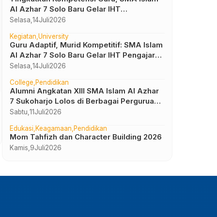
Al Azhar 7 Solo Baru Gelar IHT
Pembelajaran Bilingual
Selasa,
14
Juli
2026
Kegiatan
University
Guru Adaptif, Murid Kompetitif: SMA Islam
Al Azhar 7 Solo Baru Gelar IHT Pengajar
UTBK 2026
Selasa,
14
Juli
2026
College
Pendidikan
Alumni Angkatan XIII SMA Islam Al Azhar
7 Sukoharjo Lolos di Berbagai Perguruan
Uncategorized
In House Training (IHT) Kelas Digital SMA
Tinggi Negeri dan Luar Negeri
Sabtu,
11
Juli
2026
Islam Al Azhar 7 Sukoharjo
Edukasi
Keagamaan
Pendidikan
Kamis,
18
Juli
2024
Mom Tahfizh dan Character Building 2026
Kamis,
9
Juli
2026