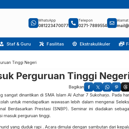
WhatsApp
Telepon
Alamat
081223470077
0271-7889554
mail@
Staf & Guru
Fasilitas
Ekstrakulikuler
F
guruan Tinggi Negeri
suk Perguruan Tinggi Neger
Bagikan
sangat dinantikan di SMA Islam Al Azhar 7 Sukoharjo. Pada har
sekolah untuk mendapatkan wawasan lebih dalam mengenai Seleks
nal Berdasarkan Prestasi (SNBP). Seminar ini diadakan sebaga
i masuk perguruan tinggi.
urid yang duduk rapi . Acara dimulai dengan sambutan dari kepal