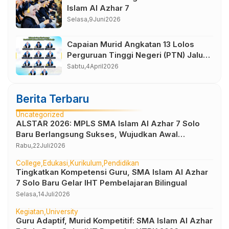
Islam Al Azhar 7
Selasa,
9
Juni
2026
Capaian Murid Angkatan 13 Lolos
Perguruan Tinggi Negeri (PTN) Jalur
Seleksi Nasional Berdasarkan
Sabtu,
4
April
2026
Prestasi (SNBP) Tahun 2026
Berita Terbaru
Uncategorized
ALSTAR 2026: MPLS SMA Islam Al Azhar 7 Solo
Baru Berlangsung Sukses, Wujudkan Awal
Perjalanan Peserta Didik yang Berkarakter
Rabu,
22
Juli
2026
College
Edukasi
Kurikulum
Pendidikan
Tingkatkan Kompetensi Guru, SMA Islam Al Azhar
7 Solo Baru Gelar IHT Pembelajaran Bilingual
Selasa,
14
Juli
2026
Kegiatan
University
Guru Adaptif, Murid Kompetitif: SMA Islam Al Azhar