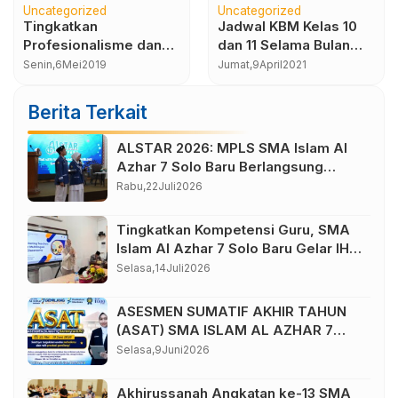
Uncategorized
Kurikulum
Uncategorized
SMA Islam Al Azhar 7
BLP ASTS 2025:
Solo Baru
Menyusun Strategi,
dikategorikan sebagai
Meraih Prestasi!
Kamis,
7
Oktober
2021
Jumat,
21
Maret
2025
Top 1000 Sekolah
Berita Terkait
ALSTAR 2026: MPLS SMA Islam Al
Azhar 7 Solo Baru Berlangsung
Sukses, Wujudkan Awal Perjalanan
Rabu,
22
Juli
2026
Peserta Didik yang Berkarakter
Tingkatkan Kompetensi Guru, SMA
Islam Al Azhar 7 Solo Baru Gelar IHT
Pembelajaran Bilingual
Selasa,
14
Juli
2026
ASESMEN SUMATIF AKHIR TAHUN
(ASAT) SMA ISLAM AL AZHAR 7
TAHUN AJARAN 2025/2026
Selasa,
9
Juni
2026
Akhirussanah Angkatan ke-13 SMA