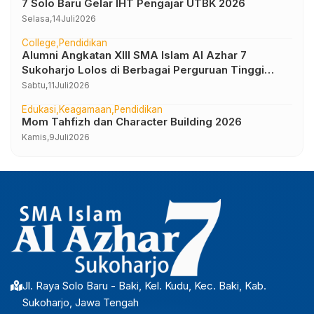
7 Solo Baru Gelar IHT Pengajar UTBK 2026
Selasa,
14
Juli
2026
College
Pendidikan
Alumni Angkatan XIII SMA Islam Al Azhar 7
Sukoharjo Lolos di Berbagai Perguruan Tinggi
Negeri dan Luar Negeri
Sabtu,
11
Juli
2026
Edukasi
Keagamaan
Pendidikan
Mom Tahfizh dan Character Building 2026
Kamis,
9
Juli
2026
Jl. Raya Solo Baru - Baki, Kel. Kudu, Kec. Baki, Kab.
Sukoharjo, Jawa Tengah