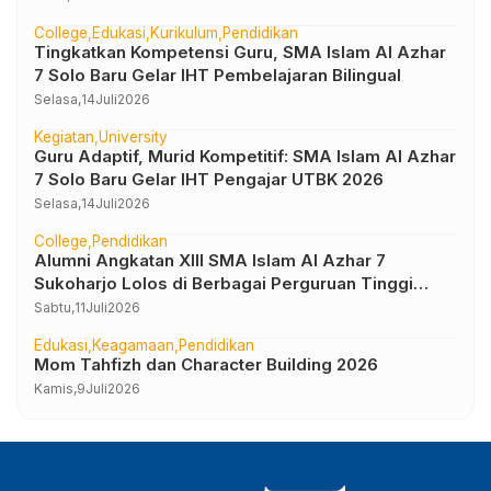
College
Edukasi
Kurikulum
Pendidikan
Tingkatkan Kompetensi Guru, SMA Islam Al Azhar
7 Solo Baru Gelar IHT Pembelajaran Bilingual
Selasa,
14
Juli
2026
Kegiatan
University
Guru Adaptif, Murid Kompetitif: SMA Islam Al Azhar
7 Solo Baru Gelar IHT Pengajar UTBK 2026
Selasa,
14
Juli
2026
College
Pendidikan
Alumni Angkatan XIII SMA Islam Al Azhar 7
Sukoharjo Lolos di Berbagai Perguruan Tinggi
Negeri dan Luar Negeri
Sabtu,
11
Juli
2026
Edukasi
Keagamaan
Pendidikan
Mom Tahfizh dan Character Building 2026
Kamis,
9
Juli
2026