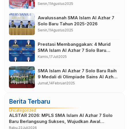
Istimewa Tahun Ajaran 2026–2027
Senin,
11
Agustus
2025
Awalussanah SMA Islam Al Azhar 7
Solo Baru Tahun 2025-2026
Senin,
11
Agustus
2025
Prestasi Membanggakan: 4 Murid
SMA Islam Al Azhar 7 Solo Baru
Melaju ke OSN Tingkat Provinsi
Kamis,
17
Juli
2025
SMA Islam Al Azhar 7 Solo Baru Raih
9 Medali di Olimpiade Sains Al Azhar
2025
Jumat,
14
Februari
2025
Berita Terbaru
Uncategorized
ALSTAR 2026: MPLS SMA Islam Al Azhar 7 Solo
Baru Berlangsung Sukses, Wujudkan Awal
Perjalanan Peserta Didik yang Berkarakter
Rabu,
22
Juli
2026