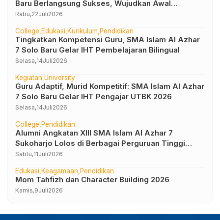
Baru Berlangsung Sukses, Wujudkan Awal
Perjalanan Peserta Didik yang Berkarakter
Rabu,
22
Juli
2026
College
Edukasi
Kurikulum
Pendidikan
Tingkatkan Kompetensi Guru, SMA Islam Al Azhar
7 Solo Baru Gelar IHT Pembelajaran Bilingual
Selasa,
14
Juli
2026
Kegiatan
University
Guru Adaptif, Murid Kompetitif: SMA Islam Al Azhar
7 Solo Baru Gelar IHT Pengajar UTBK 2026
Selasa,
14
Juli
2026
College
Pendidikan
Alumni Angkatan XIII SMA Islam Al Azhar 7
Sukoharjo Lolos di Berbagai Perguruan Tinggi
Negeri dan Luar Negeri
Sabtu,
11
Juli
2026
Edukasi
Keagamaan
Pendidikan
Mom Tahfizh dan Character Building 2026
Kamis,
9
Juli
2026