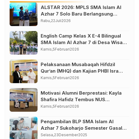
ALSTAR 2026: MPLS SMA Islam Al
Azhar 7 Solo Baru Berlangsung
Sukses, Wujudkan Awal Perjalanan
Rabu,
22
Juli
2026
Peserta Didik yang Berkarakter
English Camp Kelas X E-4 Bilingual
SMA Islam Al Azhar 7 di Desa Wisata
Bahasa Borobudur Magelang
Kamis,
5
Februari
2026
Pelaksanaan Musabaqah Hifdzil
Qur’an (MHQ) dan Kajian PHBI Isra
Mi’raj SMA Islam Al Azhar 7
Kamis,
5
Februari
2026
Sukoharjo
Motivasi Alumni Berprestasi: Kayla
Shafira Hafidz Tembus NUS
Singapura
Kamis,
5
Februari
2026
Pengambilan BLP SMA Islam Al
Azhar 7 Sukoharjo Semester Gasal
Tahun Pelajaran 2025-2026
Selasa,
23
Desember
2025