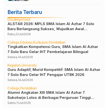
Berita Terbaru
Uncategorized
ALSTAR 2026: MPLS SMA Islam Al Azhar 7 Solo
Baru Berlangsung Sukses, Wujudkan Awal
Perjalanan Peserta Didik yang Berkarakter
Rabu,
22
Juli
2026
College
Edukasi
Kurikulum
Pendidikan
Tingkatkan Kompetensi Guru, SMA Islam Al Azhar
7 Solo Baru Gelar IHT Pembelajaran Bilingual
Selasa,
14
Juli
2026
Kegiatan
University
Guru Adaptif, Murid Kompetitif: SMA Islam Al Azhar
7 Solo Baru Gelar IHT Pengajar UTBK 2026
Selasa,
14
Juli
2026
College
Pendidikan
Alumni Angkatan XIII SMA Islam Al Azhar 7
Sukoharjo Lolos di Berbagai Perguruan Tinggi
Negeri dan Luar Negeri
Sabtu,
11
Juli
2026