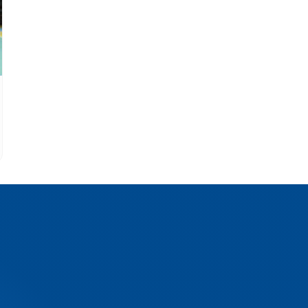
Al Azhar Seni Bela Diri (AS
Jumlah Anggota: 70
.Gr.
Coach: Muhammad Fatahillah Ismail
Selengkapnya »