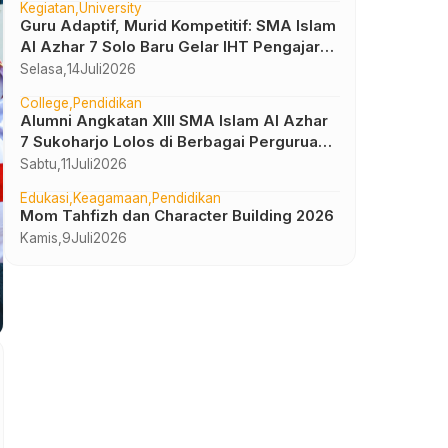
Kegiatan
University
Guru Adaptif, Murid Kompetitif: SMA Islam
Al Azhar 7 Solo Baru Gelar IHT Pengajar
UTBK 2026
Selasa,
14
Juli
2026
College
Pendidikan
Alumni Angkatan XIII SMA Islam Al Azhar
7 Sukoharjo Lolos di Berbagai Perguruan
Tinggi Negeri dan Luar Negeri
Sabtu,
11
Juli
2026
Edukasi
Keagamaan
Pendidikan
Mom Tahfizh dan Character Building 2026
Kamis,
9
Juli
2026