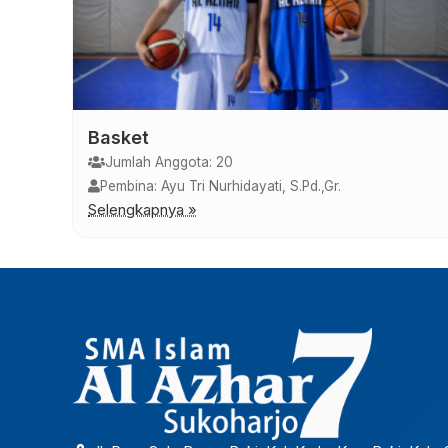
Futsal
Jumlah Anggota: 20
 Candri, S.Pd.
Pembina: M. Danang Fitriawa
Selengkapnya »