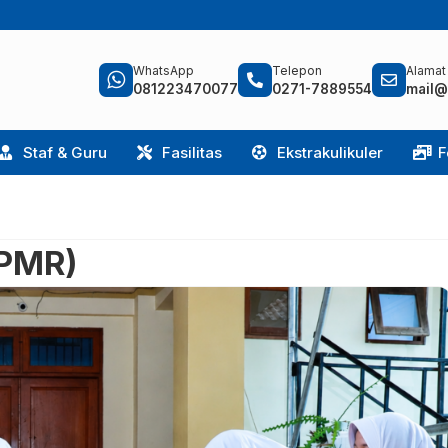
WhatsApp
Telepon
Alamat
081223470077
0271-7889554
mail@
Staf & Guru
Fasilitas
Ekstrakulikuler
F
(PMR)