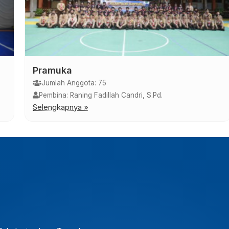
English Club
Jumlah Anggota: 16
n, S. Pd, Gr
Pembina: Reni Purnaningsih, S.Pd
Selengkapnya »