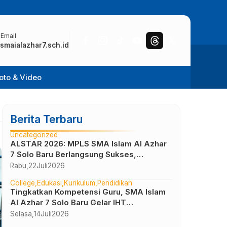
 Email
smaialazhar7.sch.id
oto & Video
Berita Terbaru
Uncategorized
ALSTAR 2026: MPLS SMA Islam Al Azhar
7 Solo Baru Berlangsung Sukses,
Wujudkan Awal Perjalanan Peserta Didik
Rabu,
22
Juli
2026
yang Berkarakter
College
Edukasi
Kurikulum
Pendidikan
Tingkatkan Kompetensi Guru, SMA Islam
Al Azhar 7 Solo Baru Gelar IHT
Pembelajaran Bilingual
Selasa,
14
Juli
2026