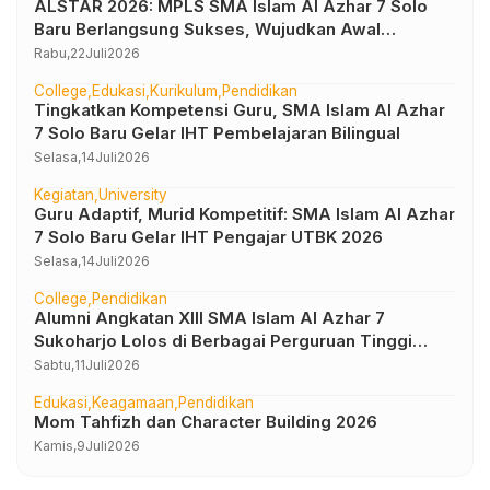
ALSTAR 2026: MPLS SMA Islam Al Azhar 7 Solo
Baru Berlangsung Sukses, Wujudkan Awal
Perjalanan Peserta Didik yang Berkarakter
Rabu,
22
Juli
2026
College
Edukasi
Kurikulum
Pendidikan
Tingkatkan Kompetensi Guru, SMA Islam Al Azhar
7 Solo Baru Gelar IHT Pembelajaran Bilingual
Selasa,
14
Juli
2026
Kegiatan
University
Guru Adaptif, Murid Kompetitif: SMA Islam Al Azhar
7 Solo Baru Gelar IHT Pengajar UTBK 2026
Selasa,
14
Juli
2026
College
Pendidikan
Alumni Angkatan XIII SMA Islam Al Azhar 7
Sukoharjo Lolos di Berbagai Perguruan Tinggi
Negeri dan Luar Negeri
Sabtu,
11
Juli
2026
Edukasi
Keagamaan
Pendidikan
Mom Tahfizh dan Character Building 2026
Kamis,
9
Juli
2026