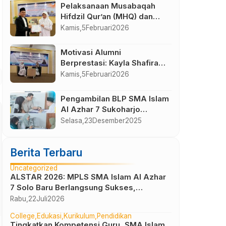
Magelang
Pelaksanaan Musabaqah
Hifdzil Qur’an (MHQ) dan
Kajian PHBI Isra Mi’raj SMA
Kamis,
5
Februari
2026
Islam Al Azhar 7 Sukoharjo
Motivasi Alumni
Berprestasi: Kayla Shafira
Hafidz Tembus NUS
Kamis,
5
Februari
2026
Singapura
Pengambilan BLP SMA Islam
Al Azhar 7 Sukoharjo
Semester Gasal Tahun
Selasa,
23
Desember
2025
Pelajaran 2025-2026
Berita Terbaru
Uncategorized
ALSTAR 2026: MPLS SMA Islam Al Azhar
7 Solo Baru Berlangsung Sukses,
Wujudkan Awal Perjalanan Peserta Didik
Rabu,
22
Juli
2026
yang Berkarakter
College
Edukasi
Kurikulum
Pendidikan
Tingkatkan Kompetensi Guru, SMA Islam