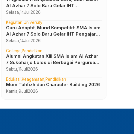
Uncategorized
Al Azhar 7 Solo Baru Gelar IHT
Keutamaan Alquran di Bulan Ramadhan
Pembelajaran Bilingual
Selasa,
14
Juli
2026
Jumat,
22
Maret
2024
Kegiatan
University
Guru Adaptif, Murid Kompetitif: SMA Islam
Al Azhar 7 Solo Baru Gelar IHT Pengajar
UTBK 2026
Selasa,
14
Juli
2026
College
Pendidikan
Alumni Angkatan XIII SMA Islam Al Azhar
7 Sukoharjo Lolos di Berbagai Perguruan
Tinggi Negeri dan Luar Negeri
Sabtu,
11
Juli
2026
Edukasi
Keagamaan
Pendidikan
Mom Tahfizh dan Character Building 2026
Kamis,
9
Juli
2026