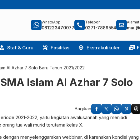
WhatsApp
Telepon
Alamat
081223470077
0271-7889554
mail@
Staf & Guru
Fasilitas
Ekstrakulikuler
F
am Al Azhar 7 Solo Baru Tahun 2021/2022
SMA Islam Al Azhar 7 Solo
Bagikan
riode 2021-2022, yaitu kegiatan awalusannah yang menjadi
 orang tua wali murid terutama kelas X.
ne dengan menyelenggarakan webbinar, di karenakan kondisi yang