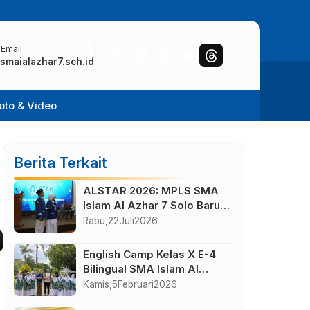
 Email
smaialazhar7.sch.id
oto & Video
Berita Terkait
ALSTAR 2026: MPLS SMA
Islam Al Azhar 7 Solo Baru
Berlangsung Sukses,
Rabu,
22
Juli
2026
Wujudkan Awal Perjalanan
Peserta Didik yang
English Camp Kelas X E-4
Berkarakter
Bilingual SMA Islam Al
Azhar 7 di Desa Wisata
Kamis,
5
Februari
2026
Bahasa Borobudur