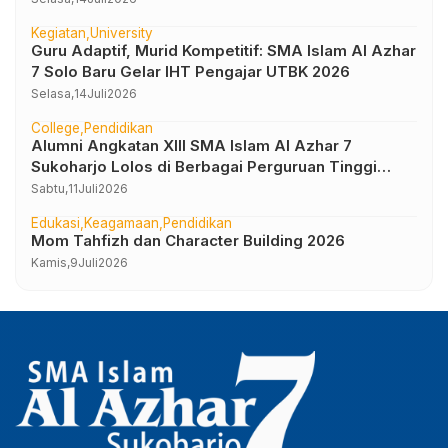
Kegiatan
University
Guru Adaptif, Murid Kompetitif: SMA Islam Al Azhar
7 Solo Baru Gelar IHT Pengajar UTBK 2026
Selasa,
14
Juli
2026
College
Pendidikan
Alumni Angkatan XIII SMA Islam Al Azhar 7
Sukoharjo Lolos di Berbagai Perguruan Tinggi
Negeri dan Luar Negeri
Sabtu,
11
Juli
2026
Edukasi
Keagamaan
Pendidikan
Mom Tahfizh dan Character Building 2026
Kamis,
9
Juli
2026