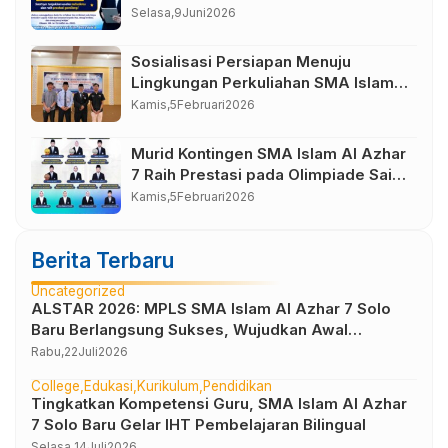
TAHUN AJARAN 2025/2026
Selasa,
9
Juni
2026
Sosialisasi Persiapan Menuju
Lingkungan Perkuliahan SMA Islam
Al Azhar 7
Kamis,
5
Februari
2026
Murid Kontingen SMA Islam Al Azhar
7 Raih Prestasi pada Olimpiade Sains
Al Azhar (OSA) XVIII Tahun 2026
Kamis,
5
Februari
2026
Berita Terbaru
Uncategorized
ALSTAR 2026: MPLS SMA Islam Al Azhar 7 Solo
Baru Berlangsung Sukses, Wujudkan Awal
Perjalanan Peserta Didik yang Berkarakter
Rabu,
22
Juli
2026
College
Edukasi
Kurikulum
Pendidikan
Tingkatkan Kompetensi Guru, SMA Islam Al Azhar
7 Solo Baru Gelar IHT Pembelajaran Bilingual
Selasa,
14
Juli
2026