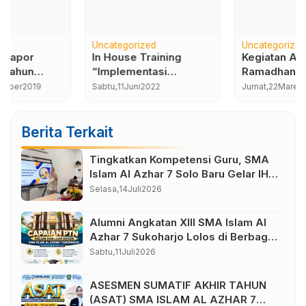
Uncategorized
Uncategorized
In House Training
Kegiatan Amaliyah
“Implementasi
Ramadhan 1445 H di
Kurikulum Merdeka”
SMA Islam Al Azhar 7
Sabtu,
11
Juni
2022
Jumat,
22
Maret
2024
SMA Islam Al Azhar 7
Sukoharjo
Berita Terkait
Tingkatkan Kompetensi Guru, SMA
Islam Al Azhar 7 Solo Baru Gelar IHT
Pembelajaran Bilingual
Selasa,
14
Juli
2026
Alumni Angkatan XIII SMA Islam Al
Azhar 7 Sukoharjo Lolos di Berbagai
Perguruan Tinggi Negeri dan Luar
Sabtu,
11
Juli
2026
Negeri
ASESMEN SUMATIF AKHIR TAHUN
(ASAT) SMA ISLAM AL AZHAR 7