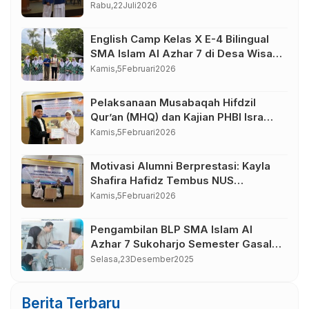
Sukses, Wujudkan Awal Perjalanan
Rabu,
22
Juli
2026
Peserta Didik yang Berkarakter
English Camp Kelas X E-4 Bilingual
SMA Islam Al Azhar 7 di Desa Wisata
Bahasa Borobudur Magelang
Kamis,
5
Februari
2026
Pelaksanaan Musabaqah Hifdzil
Qur’an (MHQ) dan Kajian PHBI Isra
Mi’raj SMA Islam Al Azhar 7
Kamis,
5
Februari
2026
Sukoharjo
Motivasi Alumni Berprestasi: Kayla
Shafira Hafidz Tembus NUS
Singapura
Kamis,
5
Februari
2026
Pengambilan BLP SMA Islam Al
Azhar 7 Sukoharjo Semester Gasal
Tahun Pelajaran 2025-2026
Selasa,
23
Desember
2025
Berita Terbaru