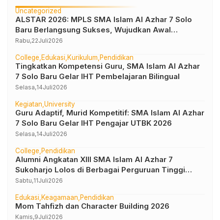
Uncategorized
ALSTAR 2026: MPLS SMA Islam Al Azhar 7 Solo
Baru Berlangsung Sukses, Wujudkan Awal
Perjalanan Peserta Didik yang Berkarakter
Rabu,
22
Juli
2026
College
Edukasi
Kurikulum
Pendidikan
Tingkatkan Kompetensi Guru, SMA Islam Al Azhar
7 Solo Baru Gelar IHT Pembelajaran Bilingual
Selasa,
14
Juli
2026
Kegiatan
University
Guru Adaptif, Murid Kompetitif: SMA Islam Al Azhar
7 Solo Baru Gelar IHT Pengajar UTBK 2026
Selasa,
14
Juli
2026
College
Pendidikan
Alumni Angkatan XIII SMA Islam Al Azhar 7
Sukoharjo Lolos di Berbagai Perguruan Tinggi
Negeri dan Luar Negeri
Sabtu,
11
Juli
2026
Edukasi
Keagamaan
Pendidikan
Mom Tahfizh dan Character Building 2026
Kamis,
9
Juli
2026