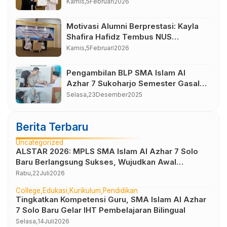
Mi’raj SMA Islam Al Azhar 7
Kamis,
5
Februari
2026
Sukoharjo
Motivasi Alumni Berprestasi: Kayla
Shafira Hafidz Tembus NUS
Singapura
Kamis,
5
Februari
2026
Pengambilan BLP SMA Islam Al
Azhar 7 Sukoharjo Semester Gasal
Tahun Pelajaran 2025-2026
Selasa,
23
Desember
2025
Berita Terbaru
Uncategorized
ALSTAR 2026: MPLS SMA Islam Al Azhar 7 Solo
Baru Berlangsung Sukses, Wujudkan Awal
Perjalanan Peserta Didik yang Berkarakter
Rabu,
22
Juli
2026
College
Edukasi
Kurikulum
Pendidikan
Tingkatkan Kompetensi Guru, SMA Islam Al Azhar
7 Solo Baru Gelar IHT Pembelajaran Bilingual
Selasa,
14
Juli
2026