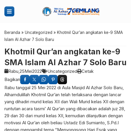
Beranda
»
Uncategorized
»
Khotmil Qur’an angkatan ke-9 SMA
Islam Al Azhar 7 Solo Baru
Khotmil Qur’an angkatan ke-9
SMA Islam Al Azhar 7 Solo Baru
Rabu,
25
Mei
2022
Uncategorized
Cetak
Bagikan
Rabu tanggal 25 Mei 2022 di Aula Masjid Al Azhar Solo Baru,
Alhamdulillah Khotmil Qur’an telah terlaksana dengan lancar
yang dihadiri murid kelas XII dan Wali Murid kelas XII dengan
runtutan acara tasmi’ Al Qur’an yang dibacakan adalah juz 28,
29 dan 30 dari murid kelas XII, kemudian dilanjutkan dengan
motivasi Al Qur’an oleh beliau Ustadz Edi Sumianto, S.Pd.I
dengan mengambil tema “Menyongsong Hari Esok yang