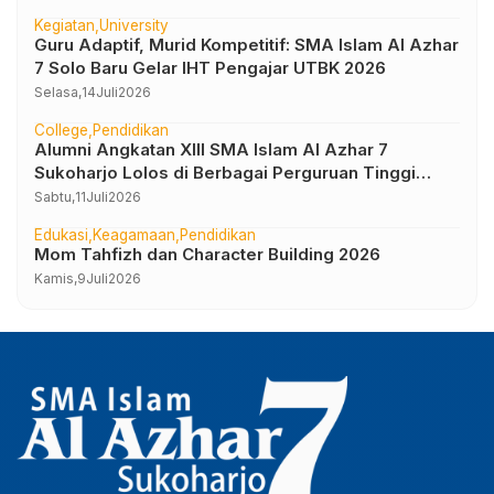
Kegiatan
University
Guru Adaptif, Murid Kompetitif: SMA Islam Al Azhar
7 Solo Baru Gelar IHT Pengajar UTBK 2026
Selasa,
14
Juli
2026
College
Pendidikan
Alumni Angkatan XIII SMA Islam Al Azhar 7
Sukoharjo Lolos di Berbagai Perguruan Tinggi
Negeri dan Luar Negeri
Sabtu,
11
Juli
2026
Edukasi
Keagamaan
Pendidikan
Mom Tahfizh dan Character Building 2026
Kamis,
9
Juli
2026