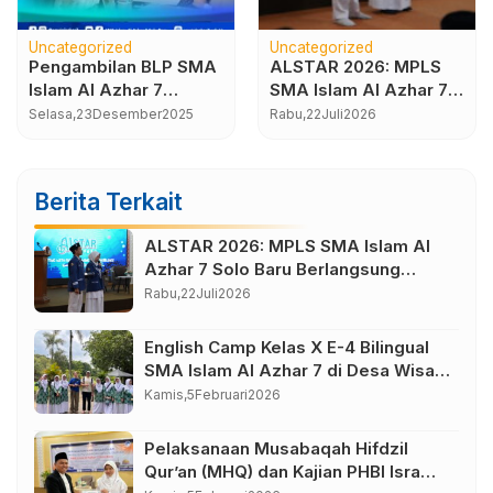
Uncategorized
Uncategorized
Pengambilan BLP SMA
ALSTAR 2026: MPLS
Islam Al Azhar 7
SMA Islam Al Azhar 7
Sukoharjo Semester
Solo Baru Berlangsung
Selasa,
23
Desember
2025
Rabu,
22
Juli
2026
Gasal Tahun Pelajaran
Sukses, Wujudkan
2025-2026
Awal Perjalanan
Peserta Didik yang
Berita Terkait
Berkarakter
ALSTAR 2026: MPLS SMA Islam Al
Azhar 7 Solo Baru Berlangsung
Sukses, Wujudkan Awal Perjalanan
Rabu,
22
Juli
2026
Peserta Didik yang Berkarakter
English Camp Kelas X E-4 Bilingual
SMA Islam Al Azhar 7 di Desa Wisata
Bahasa Borobudur Magelang
Kamis,
5
Februari
2026
Pelaksanaan Musabaqah Hifdzil
Qur’an (MHQ) dan Kajian PHBI Isra