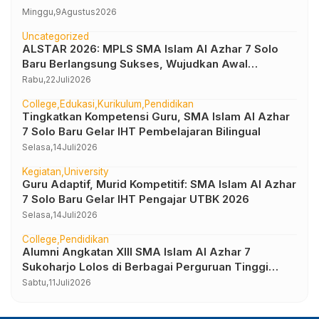
Minggu,
9
Agustus
2026
Uncategorized
ALSTAR 2026: MPLS SMA Islam Al Azhar 7 Solo
Baru Berlangsung Sukses, Wujudkan Awal
Perjalanan Peserta Didik yang Berkarakter
Rabu,
22
Juli
2026
College
Edukasi
Kurikulum
Pendidikan
Tingkatkan Kompetensi Guru, SMA Islam Al Azhar
7 Solo Baru Gelar IHT Pembelajaran Bilingual
Selasa,
14
Juli
2026
Kegiatan
University
Guru Adaptif, Murid Kompetitif: SMA Islam Al Azhar
7 Solo Baru Gelar IHT Pengajar UTBK 2026
Selasa,
14
Juli
2026
College
Pendidikan
Alumni Angkatan XIII SMA Islam Al Azhar 7
Sukoharjo Lolos di Berbagai Perguruan Tinggi
Negeri dan Luar Negeri
Sabtu,
11
Juli
2026