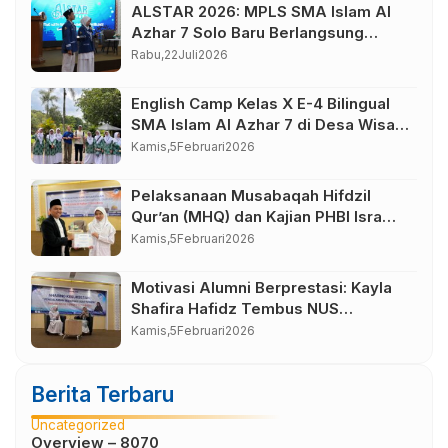
ALSTAR 2026: MPLS SMA Islam Al
Azhar 7 Solo Baru Berlangsung
Sukses, Wujudkan Awal Perjalanan
Rabu,
22
Juli
2026
Peserta Didik yang Berkarakter
English Camp Kelas X E-4 Bilingual
SMA Islam Al Azhar 7 di Desa Wisata
Bahasa Borobudur Magelang
Kamis,
5
Februari
2026
Pelaksanaan Musabaqah Hifdzil
Qur’an (MHQ) dan Kajian PHBI Isra
Mi’raj SMA Islam Al Azhar 7
Kamis,
5
Februari
2026
Sukoharjo
Motivasi Alumni Berprestasi: Kayla
Shafira Hafidz Tembus NUS
Singapura
Kamis,
5
Februari
2026
Berita Terbaru
Uncategorized
Overview – 8070