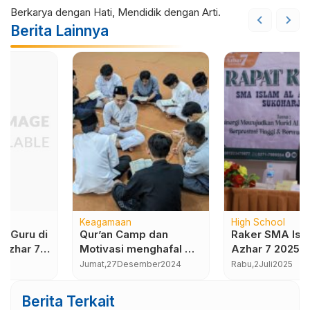
Berkarya dengan Hati, Mendidik dengan Arti.
Berita Lainnya
High School
Kurikulum
Raker SMA Islam Al
Hadirkan Pakar
Azhar 7 2025-2026
Berpengalaman, SMA
Islam Al Azhar 7 Gelar
Rabu,
2
Juli
2025
Jumat,
14
Februari
2025
Sosialisasi Jalur Masuk
dan Strategi Lolos PTN
Berita Terkait
2025