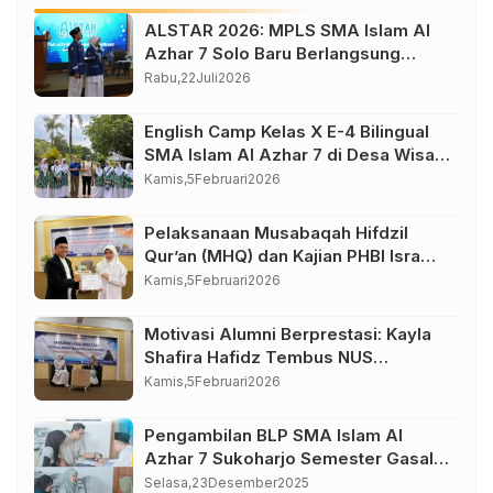
ALSTAR 2026: MPLS SMA Islam Al
Azhar 7 Solo Baru Berlangsung
Sukses, Wujudkan Awal Perjalanan
Rabu,
22
Juli
2026
Peserta Didik yang Berkarakter
English Camp Kelas X E-4 Bilingual
SMA Islam Al Azhar 7 di Desa Wisata
Bahasa Borobudur Magelang
Kamis,
5
Februari
2026
Pelaksanaan Musabaqah Hifdzil
Qur’an (MHQ) dan Kajian PHBI Isra
Mi’raj SMA Islam Al Azhar 7
Kamis,
5
Februari
2026
Sukoharjo
Motivasi Alumni Berprestasi: Kayla
Shafira Hafidz Tembus NUS
Singapura
Kamis,
5
Februari
2026
Pengambilan BLP SMA Islam Al
Azhar 7 Sukoharjo Semester Gasal
Tahun Pelajaran 2025-2026
Selasa,
23
Desember
2025