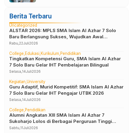
Berita Terbaru
Uncategorized
ALSTAR 2026: MPLS SMA Islam Al Azhar 7 Solo
Baru Berlangsung Sukses, Wujudkan Awal
Perjalanan Peserta Didik yang Berkarakter
Rabu,
22
Juli
2026
College
Edukasi
Kurikulum
Pendidikan
Tingkatkan Kompetensi Guru, SMA Islam Al Azhar
7 Solo Baru Gelar IHT Pembelajaran Bilingual
Selasa,
14
Juli
2026
Kegiatan
University
Guru Adaptif, Murid Kompetitif: SMA Islam Al Azhar
7 Solo Baru Gelar IHT Pengajar UTBK 2026
Selasa,
14
Juli
2026
College
Pendidikan
Alumni Angkatan XIII SMA Islam Al Azhar 7
Sukoharjo Lolos di Berbagai Perguruan Tinggi
Negeri dan Luar Negeri
Sabtu,
11
Juli
2026