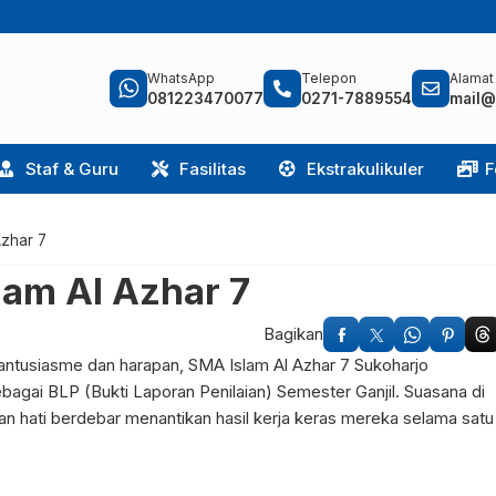
WhatsApp
Telepon
Alamat
081223470077
0271-7889554
mail@
Staf & Guru
Fasilitas
Ekstrakulikuler
F
zhar 7
am Al Azhar 7
Bagikan
antusiasme dan harapan, SMA Islam Al Azhar 7 Sukoharjo
agai BLP (Bukti Laporan Penilaian) Semester Ganjil. Suasana di
 hati berdebar menantikan hasil kerja keras mereka selama satu