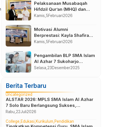
Magelang
Pelaksanaan Musabaqah
n
Hifdzil Qur’an (MHQ) dan
Kajian PHBI Isra Mi’raj SMA
Kamis,
5
Februari
2026
Islam Al Azhar 7 Sukoharjo
Motivasi Alumni
Berprestasi: Kayla Shafira
Hafidz Tembus NUS
Kamis,
5
Februari
2026
Singapura
Pengambilan BLP SMA Islam
Al Azhar 7 Sukoharjo
Semester Gasal Tahun
Selasa,
23
Desember
2025
Pelajaran 2025-2026
Berita Terbaru
Uncategorized
ALSTAR 2026: MPLS SMA Islam Al Azhar
7 Solo Baru Berlangsung Sukses,
Wujudkan Awal Perjalanan Peserta Didik
Rabu,
22
Juli
2026
yang Berkarakter
College
Edukasi
Kurikulum
Pendidikan
Tingkatkan Kompetensi Guru, SMA Islam