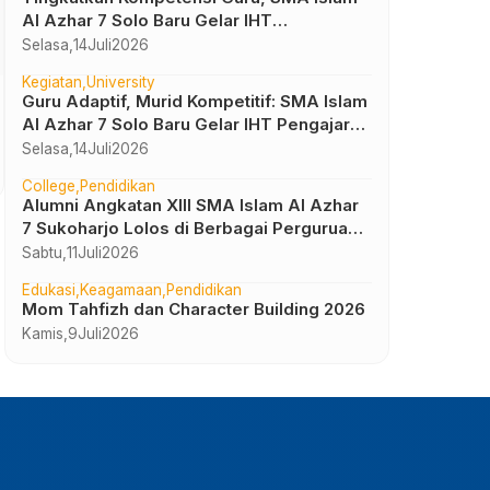
Al Azhar 7 Solo Baru Gelar IHT
Pembelajaran Bilingual
Selasa,
14
Juli
2026
Kegiatan
University
Uncategorized
Guru Adaptif, Murid Kompetitif: SMA Islam
Pelaksanaan Asesmen Sumatif Tengah
Al Azhar 7 Solo Baru Gelar IHT Pengajar
Semester dan Penilaian Sumatif Akhir Jenjang
UTBK 2026
Selasa,
14
Juli
2026
SMA Islam Al Azhar 7 Sukoharjo
Jumat,
22
Maret
2024
College
Pendidikan
Alumni Angkatan XIII SMA Islam Al Azhar
7 Sukoharjo Lolos di Berbagai Perguruan
Tinggi Negeri dan Luar Negeri
Sabtu,
11
Juli
2026
Edukasi
Keagamaan
Pendidikan
Mom Tahfizh dan Character Building 2026
Kamis,
9
Juli
2026