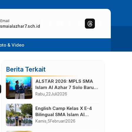
 Email
smaialazhar7.sch.id
oto & Video
Berita Terkait
ALSTAR 2026: MPLS SMA
Islam Al Azhar 7 Solo Baru
Berlangsung Sukses,
Rabu,
22
Juli
2026
Wujudkan Awal Perjalanan
Peserta Didik yang
English Camp Kelas X E-4
Berkarakter
Bilingual SMA Islam Al
Azhar 7 di Desa Wisata
Kamis,
5
Februari
2026
Bahasa Borobudur