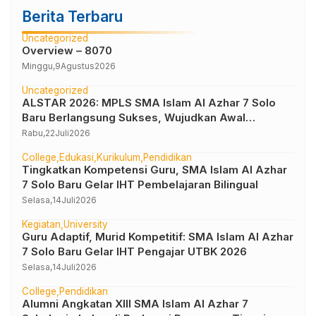
Berita Terbaru
Uncategorized
Overview – 8070
Minggu,
9
Agustus
2026
Uncategorized
ALSTAR 2026: MPLS SMA Islam Al Azhar 7 Solo
Baru Berlangsung Sukses, Wujudkan Awal
Perjalanan Peserta Didik yang Berkarakter
Rabu,
22
Juli
2026
College
Edukasi
Kurikulum
Pendidikan
Tingkatkan Kompetensi Guru, SMA Islam Al Azhar
7 Solo Baru Gelar IHT Pembelajaran Bilingual
Selasa,
14
Juli
2026
Kegiatan
University
Guru Adaptif, Murid Kompetitif: SMA Islam Al Azhar
7 Solo Baru Gelar IHT Pengajar UTBK 2026
Selasa,
14
Juli
2026
College
Pendidikan
Alumni Angkatan XIII SMA Islam Al Azhar 7