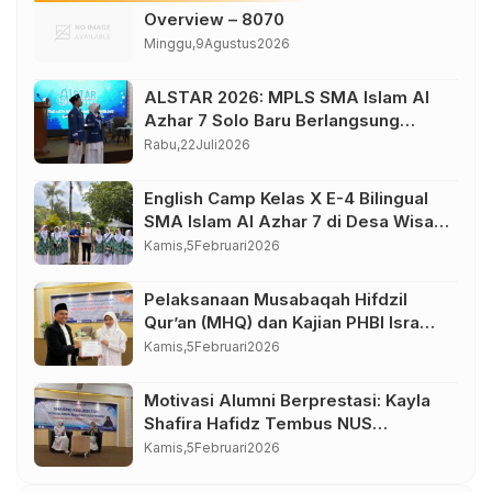
Overview – 8070
Minggu,
9
Agustus
2026
ALSTAR 2026: MPLS SMA Islam Al
Azhar 7 Solo Baru Berlangsung
Sukses, Wujudkan Awal Perjalanan
Rabu,
22
Juli
2026
Peserta Didik yang Berkarakter
English Camp Kelas X E-4 Bilingual
SMA Islam Al Azhar 7 di Desa Wisata
Bahasa Borobudur Magelang
Kamis,
5
Februari
2026
Pelaksanaan Musabaqah Hifdzil
Qur’an (MHQ) dan Kajian PHBI Isra
Mi’raj SMA Islam Al Azhar 7
Kamis,
5
Februari
2026
Sukoharjo
Motivasi Alumni Berprestasi: Kayla
Shafira Hafidz Tembus NUS
Singapura
Kamis,
5
Februari
2026