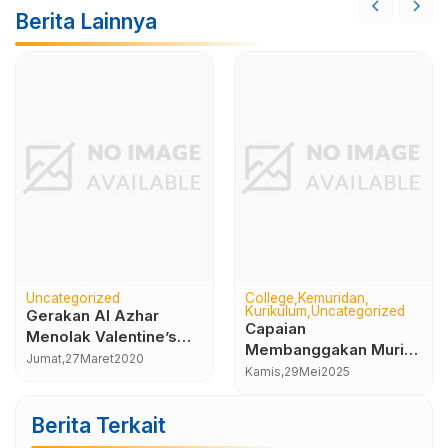
Berita Lainnya
Uncategorized
College
Kemuridan
Kurikulum
Uncategorized
Gerakan Al Azhar
Capaian
Menolak Valentine’s
Membanggakan Murid
Day (GAMANOVA)
Jumat,
27
Maret
2020
Angkatan ke-12 SMA
Kamis,
29
Mei
2025
Islam Al Azhar 7
Diterima di PTN Tahun
Berita Terkait
Ajaran 2024–2025