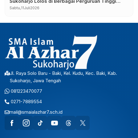
Sukoharjo Lolos di Berbagai Perguruan Tinggi
Negeri dan Luar Negeri
Sabtu,
11
Juli
2026
Jl. Raya Solo Baru - Baki, Kel. Kudu, Kec. Baki, Kab.
Sukoharjo, Jawa Tengah
081223470077
0271-7889554
mail@smaialazhar7.sch.id