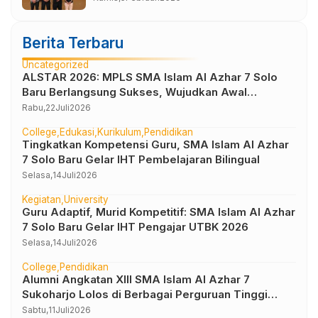
Berita Terbaru
Uncategorized
ALSTAR 2026: MPLS SMA Islam Al Azhar 7 Solo
Baru Berlangsung Sukses, Wujudkan Awal
Perjalanan Peserta Didik yang Berkarakter
Rabu,
22
Juli
2026
College
Edukasi
Kurikulum
Pendidikan
Tingkatkan Kompetensi Guru, SMA Islam Al Azhar
7 Solo Baru Gelar IHT Pembelajaran Bilingual
Selasa,
14
Juli
2026
Kegiatan
University
Guru Adaptif, Murid Kompetitif: SMA Islam Al Azhar
7 Solo Baru Gelar IHT Pengajar UTBK 2026
Selasa,
14
Juli
2026
College
Pendidikan
Alumni Angkatan XIII SMA Islam Al Azhar 7
Sukoharjo Lolos di Berbagai Perguruan Tinggi
Negeri dan Luar Negeri
Sabtu,
11
Juli
2026