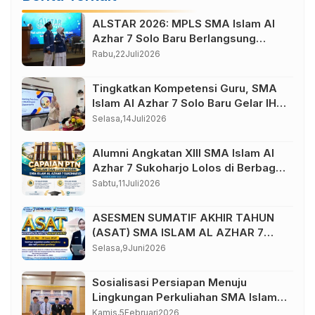
ALSTAR 2026: MPLS SMA Islam Al
Azhar 7 Solo Baru Berlangsung
Sukses, Wujudkan Awal Perjalanan
Rabu,
22
Juli
2026
Peserta Didik yang Berkarakter
Tingkatkan Kompetensi Guru, SMA
Islam Al Azhar 7 Solo Baru Gelar IHT
Pembelajaran Bilingual
Selasa,
14
Juli
2026
Alumni Angkatan XIII SMA Islam Al
Azhar 7 Sukoharjo Lolos di Berbagai
Perguruan Tinggi Negeri dan Luar
Sabtu,
11
Juli
2026
Negeri
ASESMEN SUMATIF AKHIR TAHUN
(ASAT) SMA ISLAM AL AZHAR 7
TAHUN AJARAN 2025/2026
Selasa,
9
Juni
2026
Sosialisasi Persiapan Menuju
Lingkungan Perkuliahan SMA Islam
Al Azhar 7
Kamis,
5
Februari
2026