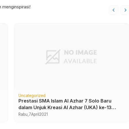
 menginspirasi!
Kurikulum
In House Training (IHT) Digital Class SMA
Islam Al Azhar 7
Minggu,
29
Desember
2024