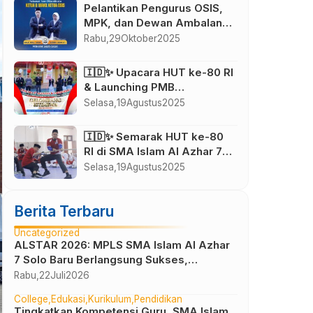
Pelantikan Pengurus OSIS,
MPK, dan Dewan Ambalan
SMA Islam Al Azhar 7 Solo
Rabu,
29
Oktober
2025
Baru Masa Bakti 2025–2026
🇮🇩✨ Upacara HUT ke-80 RI
& Launching PMB
Gelombang Istimewa SMA
Selasa,
19
Agustus
2025
Islam Al Azhar 7 Solo Baru ✨
🇮🇩
🇮🇩✨ Semarak HUT ke-80
RI di SMA Islam Al Azhar 7
Solo Baru ✨🇮🇩
Selasa,
19
Agustus
2025
Berita Terbaru
Uncategorized
ALSTAR 2026: MPLS SMA Islam Al Azhar
7 Solo Baru Berlangsung Sukses,
Wujudkan Awal Perjalanan Peserta Didik
Rabu,
22
Juli
2026
yang Berkarakter
College
Edukasi
Kurikulum
Pendidikan
Tingkatkan Kompetensi Guru, SMA Islam