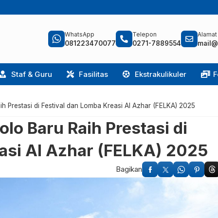
WhatsApp
Telepon
Alamat
081223470077
0271-7889554
mail@
Staf & Guru
Fasilitas
Ekstrakulikuler
F
ih Prestasi di Festival dan Lomba Kreasi Al Azhar (FELKA) 2025
lo Baru Raih Prestasi di
asi Al Azhar (FELKA) 2025
Bagikan