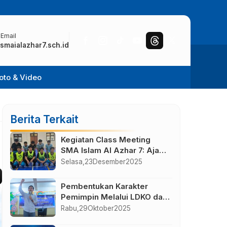
 Email
smaialazhar7.sch.id
oto & Video
Berita Terkait
Kegiatan Class Meeting
SMA Islam Al Azhar 7: Ajang
Kebersamaan, Sportivitas,
Selasa,
23
Desember
2025
dan Prestasi
Pembentukan Karakter
Pemimpin Melalui LDKO dan
Raker OSIS-MPK 2025
Rabu,
29
Oktober
2025