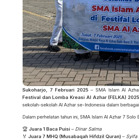
Sukoharjo, 7 Februari 2025
– SMA Islam Al Azhar
Festival dan Lomba Kreasi Al Azhar (FELKA) 202
sekolah-sekolah Al Azhar se-Indonesia dalam berbagai 
Dalam perhelatan tahun ini, SMA Islam Al Azhar 7 So
🏆
Juara 1 Baca Puisi
–
Dinar Salma
🏅
Juara 7 MHQ (Musabaqah Hifdzil Quran)
–
Syifa