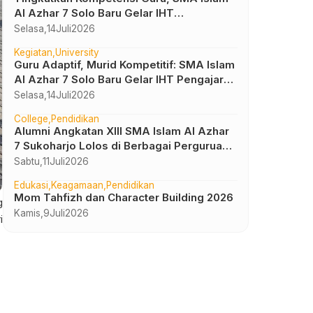
Al Azhar 7 Solo Baru Gelar IHT
Pembelajaran Bilingual
Selasa,
14
Juli
2026
Kegiatan
University
Guru Adaptif, Murid Kompetitif: SMA Islam
Al Azhar 7 Solo Baru Gelar IHT Pengajar
UTBK 2026
Selasa,
14
Juli
2026
College
Pendidikan
Alumni Angkatan XIII SMA Islam Al Azhar
7 Sukoharjo Lolos di Berbagai Perguruan
Tinggi Negeri dan Luar Negeri
Sabtu,
11
Juli
2026
Edukasi
Keagamaan
Pendidikan
Mom Tahfizh dan Character Building 2026
g
Kamis,
9
Juli
2026
i