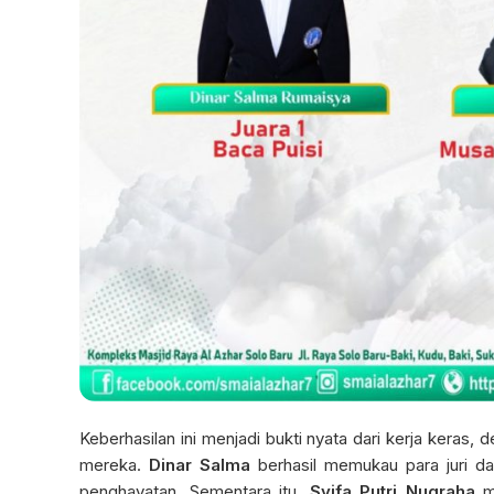
Keberhasilan ini menjadi bukti nyata dari kerja kera
mereka.
Dinar Salma
berhasil memukau para juri d
penghayatan. Sementara itu,
Syifa Putri Nugraha
me