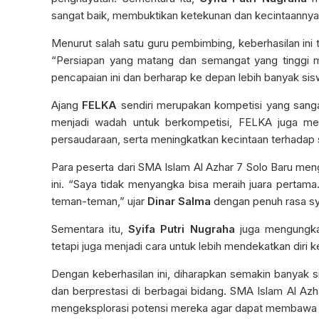
sangat baik, membuktikan ketekunan dan kecintaannya 
Menurut salah satu guru pembimbing, keberhasilan ini t
“Persiapan yang matang dan semangat yang tinggi m
pencapaian ini dan berharap ke depan lebih banyak sis
Ajang
FELKA
sendiri merupakan kompetisi yang sangat 
menjadi wadah untuk berkompetisi, FELKA juga men
persaudaraan, serta meningkatkan kecintaan terhadap se
Para peserta dari SMA Islam Al Azhar 7 Solo Baru men
ini. “Saya tidak menyangka bisa meraih juara pertama. 
teman-teman,” ujar
Dinar Salma
dengan penuh rasa sy
Sementara itu,
Syifa Putri Nugraha
juga mengungka
tetapi juga menjadi cara untuk lebih mendekatkan diri k
Dengan keberhasilan ini, diharapkan semakin banyak 
dan berprestasi di berbagai bidang. SMA Islam Al A
mengeksplorasi potensi mereka agar dapat membawa nam