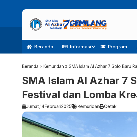
Beranda
Informasi
Program
Beranda
»
Kemuridan
»
SMA Islam Al Azhar 7 Solo Baru Ra
SMA Islam Al Azhar 7 So
Festival dan Lomba Kre
Jumat,
14
Februari
2025
Kemuridan
Cetak