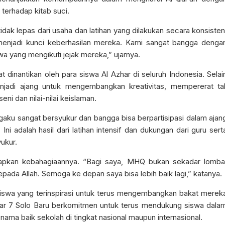
terhadap kitab suci.
idak lepas dari usaha dan latihan yang dilakukan secara konsisten
enjadi kunci keberhasilan mereka. Kami sangat bangga denga
wa yang mengikuti jejak mereka,” ujarnya.
dinantikan oleh para siswa Al Azhar di seluruh Indonesia. Selai
jadi ajang untuk mengembangkan kreativitas, mempererat tal
ni dan nilai-nilai keislaman.
gaku sangat bersyukur dan bangga bisa berpartisipasi dalam ajan
Ini adalah hasil dari latihan intensif dan dukungan dari guru sert
ukur.
pkan kebahagiaannya. “Bagi saya, MHQ bukan sekadar lomba
epada Allah. Semoga ke depan saya bisa lebih baik lagi,” katanya.
siswa yang terinspirasi untuk terus mengembangkan bakat merek
zhar 7 Solo Baru berkomitmen untuk terus mendukung siswa dala
a baik sekolah di tingkat nasional maupun internasional.