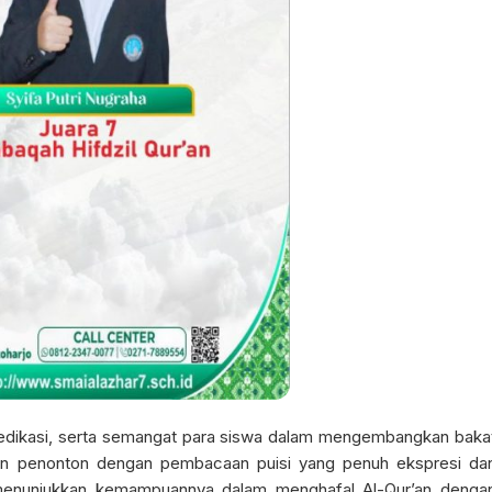
s, dedikasi, serta semangat para siswa dalam mengembangkan baka
an penonton dengan pembacaan puisi yang penuh ekspresi da
nunjukkan kemampuannya dalam menghafal Al-Qur’an denga