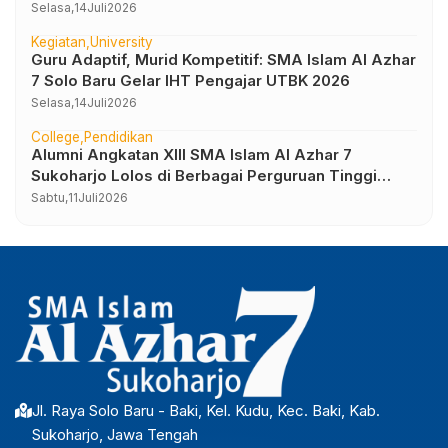
Selasa,
14
Juli
2026
Kegiatan
University
Guru Adaptif, Murid Kompetitif: SMA Islam Al Azhar
7 Solo Baru Gelar IHT Pengajar UTBK 2026
Selasa,
14
Juli
2026
College
Pendidikan
Alumni Angkatan XIII SMA Islam Al Azhar 7
Sukoharjo Lolos di Berbagai Perguruan Tinggi
Negeri dan Luar Negeri
Sabtu,
11
Juli
2026
Jl. Raya Solo Baru - Baki, Kel. Kudu, Kec. Baki, Kab.
Sukoharjo, Jawa Tengah