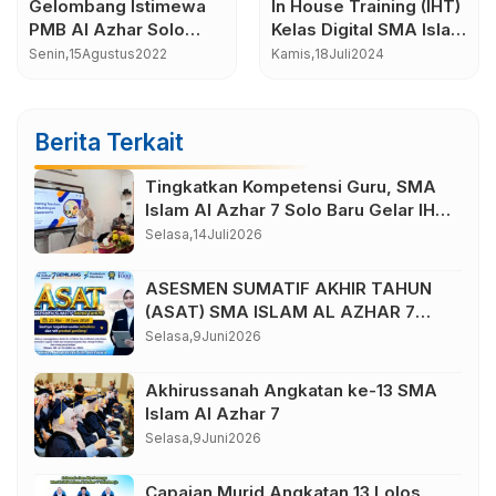
ing (IHT)
RAKER SMA ISLAM AL
Petunjuk Meng
SMA Islam
AZHAR 7 TAHUN 2021
PTS, PAS, PAT,
koharjo
dan Penilaian L
Selasa,
20
April
2021
Minggu,
27
Septemb
Menggunakan 
Berita Terkait
Tingkatkan Kompetensi Guru, SMA
Islam Al Azhar 7 Solo Baru Gelar IHT
Pembelajaran Bilingual
Selasa,
14
Juli
2026
ASESMEN SUMATIF AKHIR TAHUN
(ASAT) SMA ISLAM AL AZHAR 7
TAHUN AJARAN 2025/2026
Selasa,
9
Juni
2026
Akhirussanah Angkatan ke-13 SMA
Islam Al Azhar 7
Selasa,
9
Juni
2026
Capaian Murid Angkatan 13 Lolos