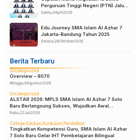
Perguruan Tinggi Negeri (PTN) Jalur
Seleksi Nasional Berdasarkan
Sabtu,
4
April
2026
Prestasi (SNBP) Tahun 2026
Edu Journey SMA Islam Al Azhar 7
Jakarta-Bandung Tahun 2025
Selasa,
28
Oktober
2025
Berita Terbaru
Uncategorized
Overview – 8070
Minggu,
9
Agustus
2026
Uncategorized
ALSTAR 2026: MPLS SMA Islam Al Azhar 7 Solo
Baru Berlangsung Sukses, Wujudkan Awal
Perjalanan Peserta Didik yang Berkarakter
Rabu,
22
Juli
2026
College
Edukasi
Kurikulum
Pendidikan
Tingkatkan Kompetensi Guru, SMA Islam Al Azhar
7 Solo Baru Gelar IHT Pembelajaran Bilingual