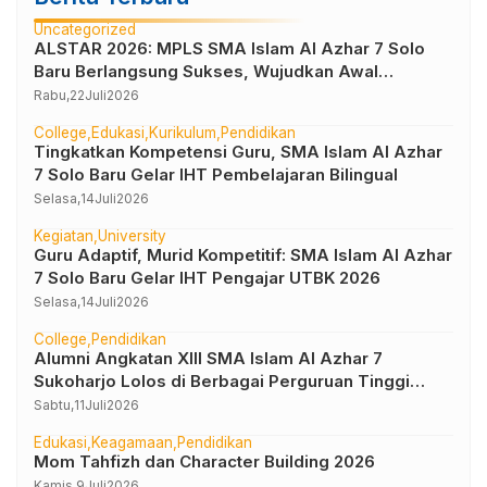
Uncategorized
ALSTAR 2026: MPLS SMA Islam Al Azhar 7 Solo
Baru Berlangsung Sukses, Wujudkan Awal
Perjalanan Peserta Didik yang Berkarakter
Rabu,
22
Juli
2026
College
Edukasi
Kurikulum
Pendidikan
Tingkatkan Kompetensi Guru, SMA Islam Al Azhar
7 Solo Baru Gelar IHT Pembelajaran Bilingual
Selasa,
14
Juli
2026
Kegiatan
University
Guru Adaptif, Murid Kompetitif: SMA Islam Al Azhar
7 Solo Baru Gelar IHT Pengajar UTBK 2026
Selasa,
14
Juli
2026
College
Pendidikan
Alumni Angkatan XIII SMA Islam Al Azhar 7
Sukoharjo Lolos di Berbagai Perguruan Tinggi
Negeri dan Luar Negeri
Sabtu,
11
Juli
2026
Edukasi
Keagamaan
Pendidikan
Mom Tahfizh dan Character Building 2026
Kamis,
9
Juli
2026