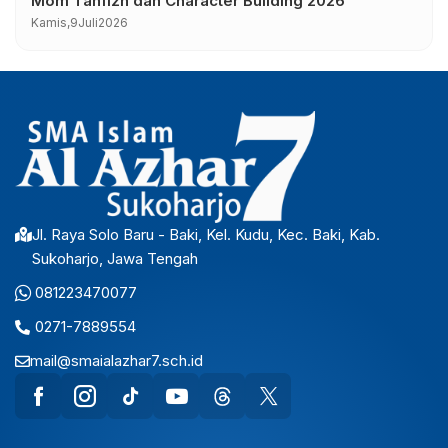
Mom Tahfizh dan Character Building 2026
Kamis,
9
Juli
2026
Jl. Raya Solo Baru - Baki, Kel. Kudu, Kec. Baki, Kab.
Sukoharjo, Jawa Tengah
081223470077
0271-7889554
mail@smaialazhar7.sch.id