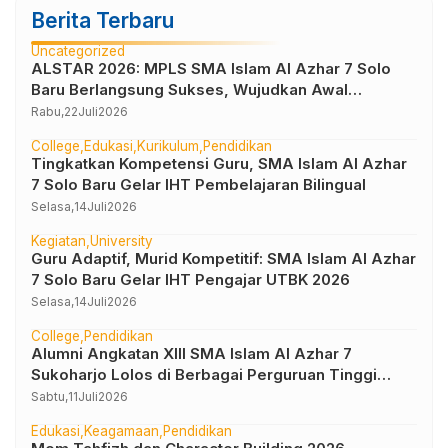
Berita Terbaru
Uncategorized
ALSTAR 2026: MPLS SMA Islam Al Azhar 7 Solo
Baru Berlangsung Sukses, Wujudkan Awal
Perjalanan Peserta Didik yang Berkarakter
Rabu,
22
Juli
2026
College
Edukasi
Kurikulum
Pendidikan
Tingkatkan Kompetensi Guru, SMA Islam Al Azhar
7 Solo Baru Gelar IHT Pembelajaran Bilingual
Selasa,
14
Juli
2026
Kegiatan
University
Guru Adaptif, Murid Kompetitif: SMA Islam Al Azhar
7 Solo Baru Gelar IHT Pengajar UTBK 2026
Selasa,
14
Juli
2026
College
Pendidikan
Alumni Angkatan XIII SMA Islam Al Azhar 7
Sukoharjo Lolos di Berbagai Perguruan Tinggi
Negeri dan Luar Negeri
Sabtu,
11
Juli
2026
Edukasi
Keagamaan
Pendidikan