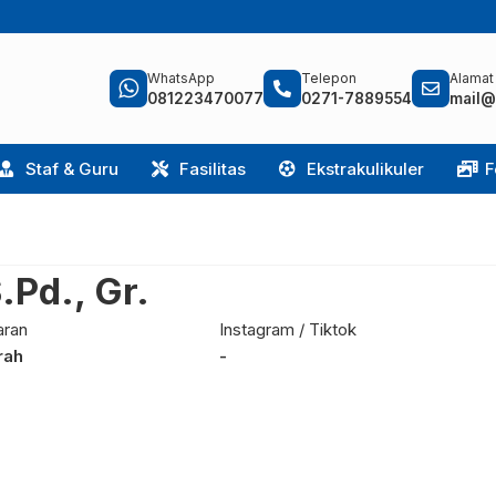
WhatsApp
Telepon
Alamat
081223470077
0271-7889554
mail@
Staf & Guru
Fasilitas
Ekstrakulikuler
F
.Pd., Gr.
aran
Instagram / Tiktok
rah
-