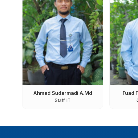
Vita Andarinata Kumala Sari,
Rifqi
S.Pd
Guru Pen
Guru Bahasa Jawa
Koordina