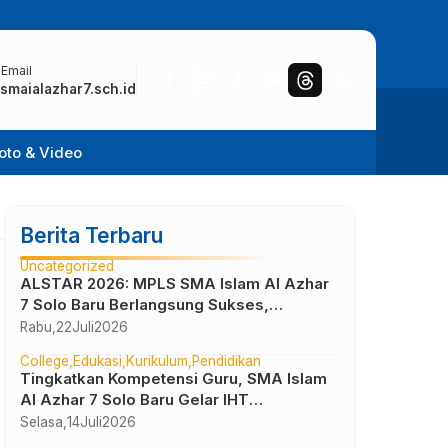
 Email
smaialazhar7.sch.id
oto & Video
Berita Terbaru
Uncategorized
ALSTAR 2026: MPLS SMA Islam Al Azhar
7 Solo Baru Berlangsung Sukses,
Wujudkan Awal Perjalanan Peserta Didik
Rabu,
22
Juli
2026
yang Berkarakter
College
Edukasi
Kurikulum
Pendidikan
Tingkatkan Kompetensi Guru, SMA Islam
Al Azhar 7 Solo Baru Gelar IHT
Pembelajaran Bilingual
Selasa,
14
Juli
2026