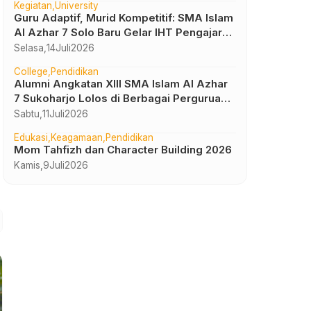
Kegiatan
University
Guru Adaptif, Murid Kompetitif: SMA Islam
Al Azhar 7 Solo Baru Gelar IHT Pengajar
UTBK 2026
Selasa,
14
Juli
2026
College
Pendidikan
Alumni Angkatan XIII SMA Islam Al Azhar
7 Sukoharjo Lolos di Berbagai Perguruan
Tinggi Negeri dan Luar Negeri
Sabtu,
11
Juli
2026
Edukasi
Keagamaan
Pendidikan
Mom Tahfizh dan Character Building 2026
Kamis,
9
Juli
2026