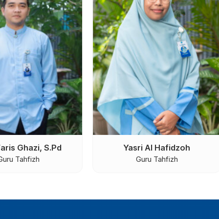
 Ihsan, S. Pd, Gr.
Muhammad Rizal Akbar H,
S.Pd., Gr.
didikan Agama Islam /
Guru Bahasa Indonesia
tor Bidang Keagamaan